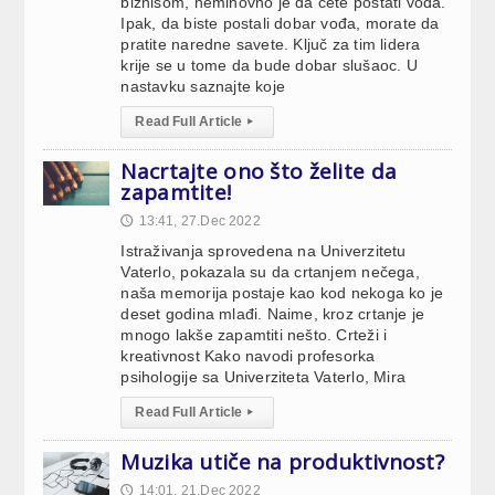
biznisom, neminovno je da ćete postati vođa.
Ipak, da biste postali dobar vođa, morate da
pratite naredne savete. Ključ za tim lidera
krije se u tome da bude dobar slušaoc. U
nastavku saznajte koje
Read Full Article
▸
Nacrtajte ono što želite da
zapamtite!
13:41, 27.Dec 2022
🕔
Istraživanja sprovedena na Univerzitetu
Vaterlo, pokazala su da crtanjem nečega,
naša memorija postaje kao kod nekoga ko je
deset godina mlađi. Naime, kroz crtanje je
mnogo lakše zapamtiti nešto. Crteži i
kreativnost Kako navodi profesorka
psihologije sa Univerziteta Vaterlo, Mira
Read Full Article
▸
Muzika utiče na produktivnost?
14:01, 21.Dec 2022
🕔