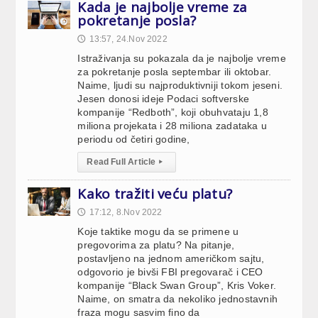
Kada je najbolje vreme za
pokretanje posla?
13:57, 24.Nov 2022
🕔
Istraživanja su pokazala da je najbolje vreme
za pokretanje posla septembar ili oktobar.
Naime, ljudi su najproduktivniji tokom jeseni.
Jesen donosi ideje Podaci softverske
kompanije “Redboth”, koji obuhvataju 1,8
miliona projekata i 28 miliona zadataka u
periodu od četiri godine,
Read Full Article
▸
Kako tražiti veću platu?
17:12, 8.Nov 2022
🕔
Koje taktike mogu da se primene u
pregovorima za platu? Na pitanje,
postavljeno na jednom američkom sajtu,
odgovorio je bivši FBI pregovarač i CEO
kompanije “Black Swan Group”, Kris Voker.
Naime, on smatra da nekoliko jednostavnih
fraza mogu sasvim fino da