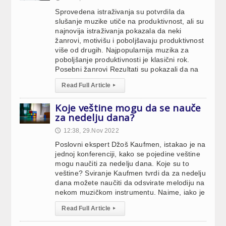
Sprovedena istraživanja su potvrdila da
slušanje muzike utiče na produktivnost, ali su
najnovija istraživanja pokazala da neki
žanrovi, motivišu i poboljšavaju produktivnost
više od drugih. Najpopularnija muzika za
poboljšanje produktivnosti je klasični rok.
Posebni žanrovi Rezultati su pokazali da na
Read Full Article
▸
Koje veštine mogu da se nauče
za nedelju dana?
12:38, 29.Nov 2022
🕔
Poslovni ekspert Džoš Kaufmen, istakao je na
jednoj konferenciji, kako se pojedine veštine
mogu naučiti za nedelju dana. Koje su to
veštine? Sviranje Kaufmen tvrdi da za nedelju
dana možete naučiti da odsvirate melodiju na
nekom muzičkom instrumentu. Naime, iako je
Read Full Article
▸