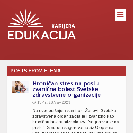
☰
POSTS FROM ELENA
Hroničan stres na poslu
zvanična bolest Svetske
zdravstvene organizacije
13:42, 28.May 2023
🕔
Na ovogodišnjem samitu u Ženevi, Svetska
zdravstvena organizacija je i zvanično kao
hroničnu bolest ptiznala tzv. “sagorevanje na
poslu”. Sindrom sagorevanja SZO opisuje