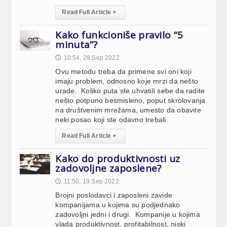
Read Full Article
▸
Kako funkcioniše pravilo “5
minuta”?
10:54, 28.Sep 2022
🕔
Ovu metodu treba da primene svi oni koji
imaju problem, odnosno koje mrzi da nešto
urade. Koliko puta ste uhvatili sebe da radite
nešto potpuno besmisleno, poput skrolovanja
na društvenim mrežama, umesto da obavite
neki posao koji ste odavno trebali
Read Full Article
▸
Kako do produktivnosti uz
zadovoljne zaposlene?
11:50, 19.Sep 2022
🕔
Brojni poslodavci i zaposleni zavide
kompanijama u kojima su podjednako
zadovoljni jedni i drugi. Kompanije u kojima
vlada produktivnost, profitabilnost, niski