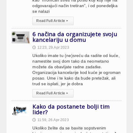
kao “hroničan stres na poslu koji koji nije na
odgovarajući način tretiran”, i od ponedeljka
se nalazi
Read Full Article
▸
6 načina da organizujete svoju
kancelariju u domu
12:23, 29.Apr 2023
🕔
Ukoliko imate tu (ne)sreću da radite od kuće,
namestite svoj dom tako da neometano
možete da obavljate radne zadatke.
Organizacija kancelarije kod kuće je ogroman
posao. Ume i te kako da bude pretežak, ali
trud se isplati, jer je dobra
Read Full Article
▸
Kako da postanete bolji tim
lider?
11:59, 26.Apr 2023
🕔
Ukoliko želite da se bavite sopstvenim