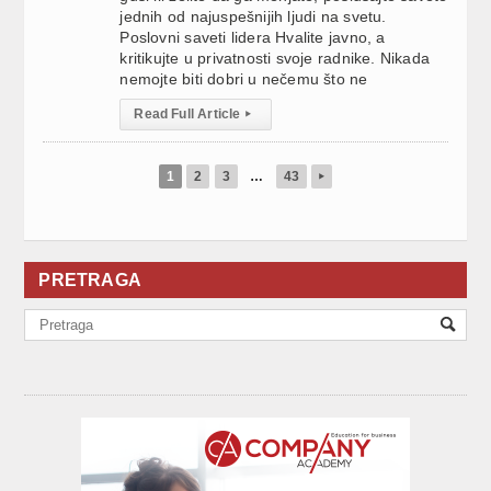
jednih od najuspešnijih ljudi na svetu.
Poslovni saveti lidera Hvalite javno, a
kritikujte u privatnosti svoje radnike. Nikada
nemojte biti dobri u nečemu što ne
Read Full Article
▸
1
2
3
…
43
▸
PRETRAGA