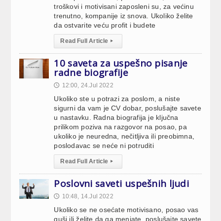
troškovi i motivisani zaposleni su, za većinu
trenutno, kompanije iz snova. Ukoliko želite
da ostvarite veću profit i budete
Read Full Article
▸
10 saveta za uspešno pisanje
radne biografije
12:00, 24.Jul 2022
🕔
Ukoliko ste u potrazi za poslom, a niste
sigurni da vam je CV dobar, poslušajte savete
u nastavku. Radna biografija je ključna
prilikom poziva na razgovor na posao, pa
ukoliko je neuredna, nečitljiva ili preobimna,
poslodavac se neće ni potruditi
Read Full Article
▸
Poslovni saveti uspešnih ljudi
10:48, 14.Jul 2022
🕔
Ukoliko se ne osećate motivisano, posao vas
guši ili želite da ga menjate, poslušajte savete