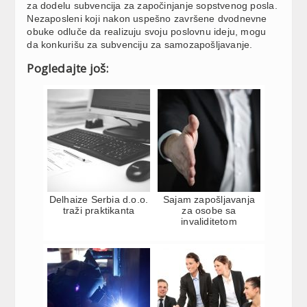
za dodelu subvencija za započinjanje sopstvenog posla.
Nezaposleni koji nakon uspešno završene dvodnevne
obuke odluče da realizuju svoju poslovnu ideju, mogu
da konkurišu za subvenciju za samozapošljavanje.
Pogledajte još:
Delhaize Serbia d.o.o.
Sajam zapošljavanja
traži praktikanta
za osobe sa
invaliditetom