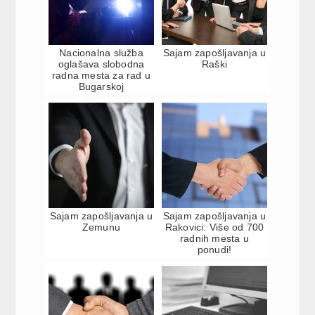
Nacionalna služba
Sajam zapošljavanja u
oglašava slobodna
Raški
radna mesta za rad u
Bugarskoj
Sajam zapošljavanja u
Sajam zapošljavanja u
Zemunu
Rakovici: Više od 700
radnih mesta u
ponudi!