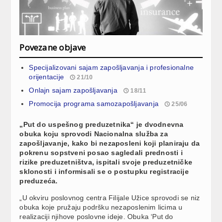
Povezane objave
Specijalizovani sajam zapošljavanja i profesionalne
orijentacije
21/10
Onlajn sajam zapošljavanja
18/11
Promocija programa samozapošljavanja
25/06
„Put do uspešnog preduzetnika“ je dvodnevna
obuka koju sprovodi Nacionalna služba za
zapošljavanje, kako bi nezaposleni koji planiraju da
pokrenu sopstveni posao sagledali prednosti i
rizike preduzetništva, ispitali svoje preduzetničke
sklonosti i informisali se o postupku registracije
preduzeća.
„U okviru poslovnog centra Filijale Užice sprovodi se niz
obuka koje pružaju podršku nezaposlenim licima u
realizaciji njihove poslovne ideje. Obuka ‘Put do