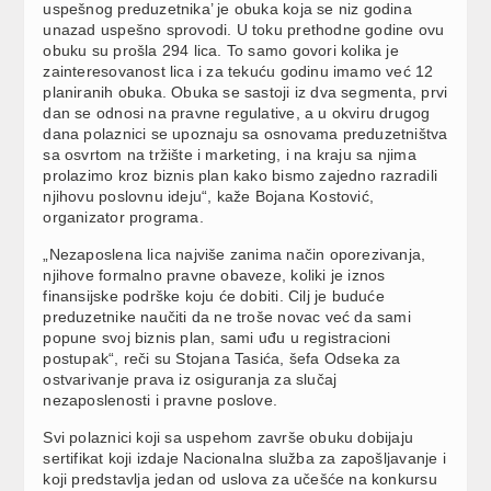
uspešnog preduzetnika’ je obuka koja se niz godina
unazad uspešno sprovodi. U toku prethodne godine ovu
obuku su prošla 294 lica. To samo govori kolika je
zainteresovanost lica i za tekuću godinu imamo već 12
planiranih obuka. Obuka se sastoji iz dva segmenta, prvi
dan se odnosi na pravne regulative, a u okviru drugog
dana polaznici se upoznaju sa osnovama preduzetništva
sa osvrtom na tržište i marketing, i na kraju sa njima
prolazimo kroz biznis plan kako bismo zajedno razradili
njihovu poslovnu ideju“, kaže Bojana Kostović,
organizator programa.
„Nezaposlena lica najviše zanima način oporezivanja,
njihove formalno pravne obaveze, koliki je iznos
finansijske podrške koju će dobiti. Cilj je buduće
preduzetnike naučiti da ne troše novac već da sami
popune svoj biznis plan, sami uđu u registracioni
postupak“, reči su Stojana Tasića, šefa Odseka za
ostvarivanje prava iz osiguranja za slučaj
nezaposlenosti i pravne poslove.
Svi polaznici koji sa uspehom završe obuku dobijaju
sertifikat koji izdaje Nacionalna služba za zapošljavanje i
koji predstavlja jedan od uslova za učešće na konkursu