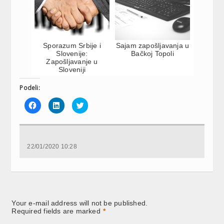
Sporazum Srbije i
Sajam zapošljavanja u
Slovenije:
Bačkoj Topoli
Zapošljavanje u
Sloveniji
Podeli:
Click
Click
Click
to
to
to
share
share
share
on
on
on
Facebook
LinkedIn
Twitter
(Opens
(Opens
(Opens
in
in
in
new
new
new
22/01/2020 10:28
window)
window)
window)
Your e-mail address will not be published.
Required fields are marked
*