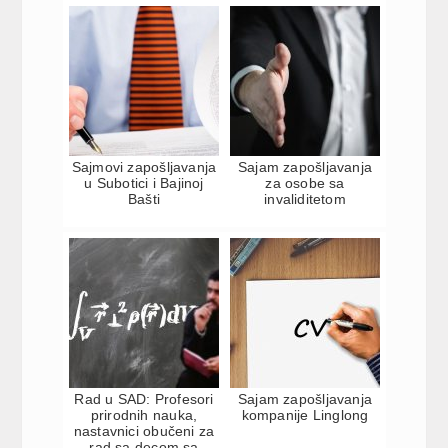
Sajmovi zapošljavanja
Sajam zapošljavanja
u Subotici i Bajinoj
za osobe sa
Bašti
invaliditetom
Rad u SAD: Profesori
Sajam zapošljavanja
prirodnih nauka,
kompanije Linglong
nastavnici obučeni za
rad sa decom sa