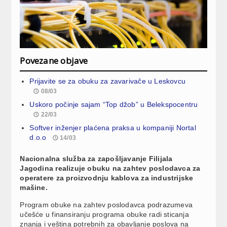
Povezane objave
Prijavite se za obuku za zavarivače u Leskovcu
08/03
Uskoro počinje sajam “Top džob” u Belekspocentru
22/03
Softver inženjer plaćena praksa u kompaniji Nortal
d.o.o
14/03
Nacionalna služba za zapošljavanje Filijala
Jagodina realizuje obuku na zahtev poslodavca za
operatere za proizvodnju kablova za industrijske
mašine.
Program obuke na zahtev poslodavca podrazumeva
učešće u finansiranju programa obuke radi sticanja
znanja i veština potrebnih za obavljanje poslova na