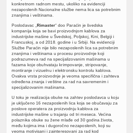
konkretnom radnom mestu, ukoliko na evidenciji
nezaposlenih Nacionalne službe nema lica sa potrebnim
znanjima i veštinama.
Poslodavac „
Rimaster
“ doo Paraćin je švedska
kompanija koja se bavi proizvodnjom kablova za
industrijske mašine u Švedskoj, Poljskoj, Kini, Belgiji i
Francuskoj, a od 2018. godine i u Srbiji. Na evidenciji
Službe Paraćin nije bilo nezaposlenih lica sa potrebnim
znanjima i veštinama u procesu proizvodnje koji
podrazumeva rad na specijalizovanim mašinama u
fazama koje obuhvataju krimpovanje, stripovanje,
montiranje i vizuelnu i elektronsku kontrolu kablova.
Ovakva vrsta proizvodnje je veoma specifična i zahteva
određena znanja i veštine za rad na savremenim i
specijalizovanim mašinama.
U toku je realizacija obuke na zahtev poslodavca u koju
je uključeno 16 nezaposlenih lica koja se obučavaju za
poslove operatera za proizvodnju kablova za
industrijske mašine u trajanju od tri meseca. Većina
polaznika obuke su žene mlađe od 30 godina života,
među kojima ima i dugoročno nezaposlenih, koji su
veoma motivisani i zainteresovani za rad kod