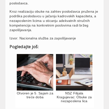
poslodavca.
Kroz realizaciju obuke na zahtev poslodavca pružena je
podrška poslodavcu u jačanju kadrovskih kapaciteta, a
nezaposlenim licima u sticanju adekvatnih stručnih
kompetencija na konkretnim poslovima radi bržeg
zapošljavanja.
Izvor: Nacionalna služba za zapošljavanje
Pogledajte još:
Otvoren je 5. Sajam za
NSZ Filijala
treće doba
Kragujevac: Obuke za
nezaposlena lica