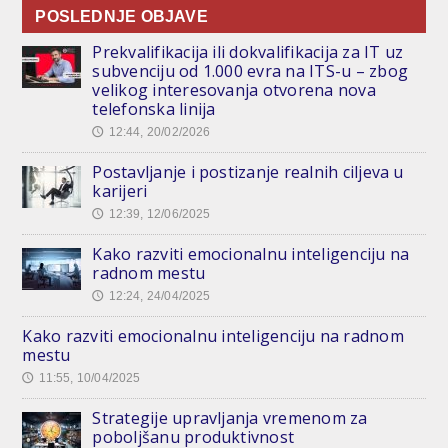
POSLEDNJE OBJAVE
Prekvalifikacija ili dokvalifikacija za IT uz
subvenciju od 1.000 evra na ITS-u – zbog
velikog interesovanja otvorena nova
telefonska linija
12:44, 20/02/2026
🕔
Postavljanje i postizanje realnih ciljeva u
karijeri
12:39, 12/06/2025
🕔
Kako razviti emocionalnu inteligenciju na
radnom mestu
12:24, 24/04/2025
🕔
Kako razviti emocionalnu inteligenciju na radnom
mestu
11:55, 10/04/2025
🕔
Strategije upravljanja vremenom za
poboljšanu produktivnost