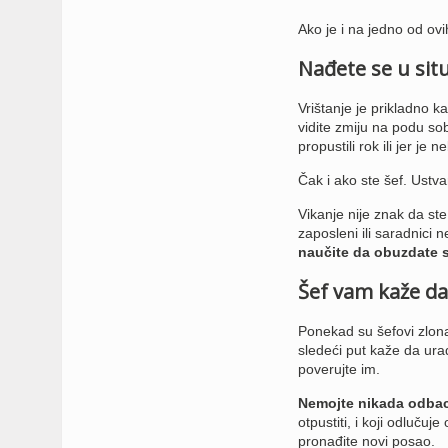
Ako je i na jedno od ovi
Nađete se u situ
Vrištanje je prikladno ka
vidite zmiju na podu sob
propustili rok ili jer je
Čak i ako ste šef. Ustva
Vikanje nije znak da ste
zaposleni ili saradnici 
naučite da obuzdate 
Šef vam kaže da
Ponekad su šefovi zlonam
sledeći put kaže da uradit
poverujte im.
Nemojte nikada odbaci
otpustiti, i koji odlučuj
pronađite novi posao.