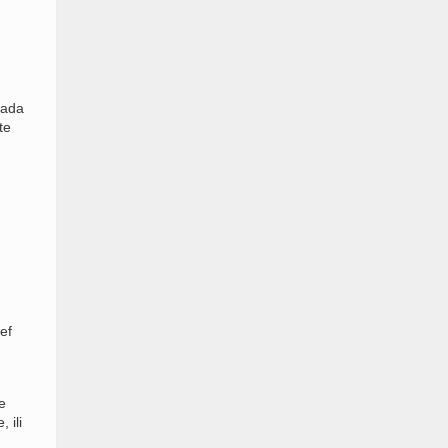
kada
te
,
ef
e
 ili