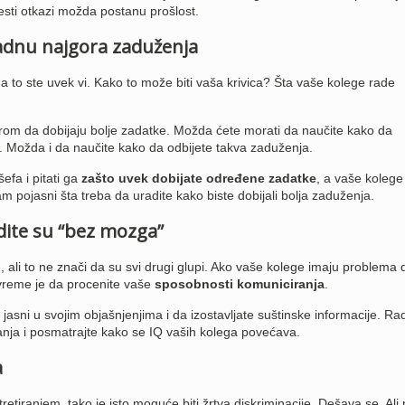
česti otkazi možda postanu prošlost.
dnu najgora zaduženja
a to ste uvek vi. Kako to može biti vaša krivica? Šta vaše kolege rade
rom da dobijaju bolje zadatke. Možda ćete morati da naučite kako da
. Možda i da naučite kako da odbijete takva zaduženja.
efa i pitati ga
zašto uvek dobijate određene zadatke
, a vaše kolege
vam pojasni šta treba da uradite kako biste dobijali bolja zaduženja.
adite su “bez mozga”
, ali to ne znači da su svi drugi glupi. Ako vaše kolege imaju problema 
vreme je da procenite vaše
sposobnosti komuniciranja
.
jasni u svojim objašnjenjima i da izostavljate suštinske informacije. Ra
ranja i posmatrajte kako se IQ vaših kolega povećava.
a
tretiranjem, tako je isto moguće biti žrtva diskriminacije. Dešava se. Ali