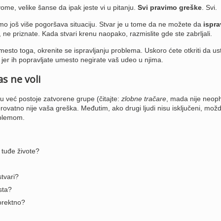
ome, velike šanse da ipak jeste vi u pitanju.
Svi pravimo greške
. Svi.
mo još više pogoršava situaciju. Stvar je u tome da ne možete da
ispra
 ne priznate. Kada stvari krenu naopako, razmislite gde ste zabrljali.
esto toga, okrenite se ispravljanju problema. Uskoro ćete otkriti da ust
jer ih popravljate umesto negirate vaš udeo u njima.
s ne voli
tu već postoje zatvorene grupe (čitajte:
zlobne tračare
, mada nije neop
ovatno nije vaša greška. Međutim, ako drugi ljudi nisu isključeni, možd
oblemom.
 tuđe živote?
tvari?
sta?
orektno?