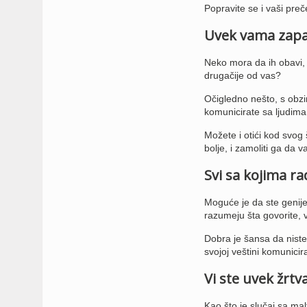
Popravite se i vaši pre
Uvek vama zapa
Neko mora da ih obavi, 
drugačije od vas?
Očigledno nešto, s obzi
komunicirate sa ljudima
Možete i otići kod svog š
bolje, i zamoliti ga da 
Svi sa kojima r
Moguće je da ste genije
razumeju šta govorite, 
Dobra je šansa da niste 
svojoj veštini komunici
Vi ste uvek žrtv
Kao što je slučaj sa mal