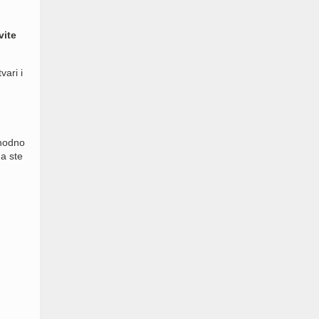
vite
vari i
hodno
a ste