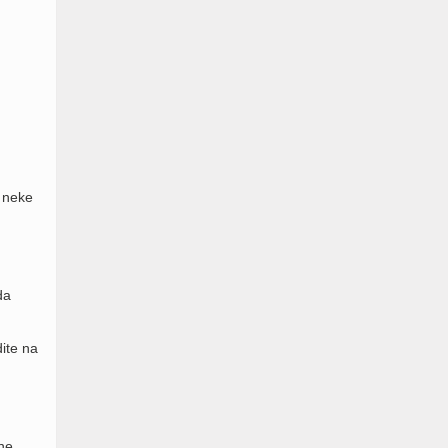
 neke
da
dite na
 ne