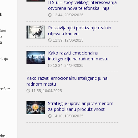
ITS-u – zbog velikog interesovanja
otvorena nova telefonska linija
ek
12:44, 20/02/2026
🕔
Postavljanje i postizanje realnih
čini
ciljeva u karijeri
e
12:39, 12/06/2025
🕔
i
Kako razviti emocionalnu
inteligenciju na radnom mestu
ljaju
12:24, 24/04/2025
🕔
Kako razviti emocionalnu inteligenciju na
radnom mestu
ešite.
11:55, 10/04/2025
🕔
Strategije upravljanja vremenom
za poboljšanu produktivnost
14:10, 13/03/2025
🕔
vim.