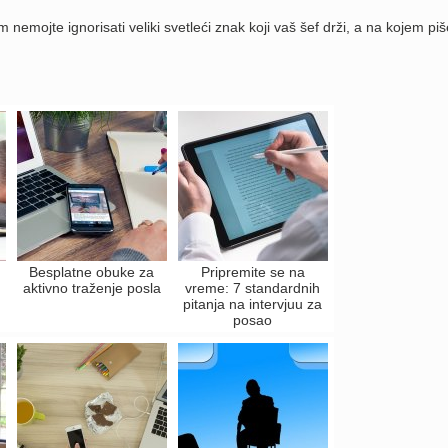
m nemojte ignorisati veliki svetleći znak koji vaš šef drži, a na kojem piš
Besplatne obuke za
Pripremite se na
aktivno traženje posla
vreme: 7 standardnih
pitanja na intervjuu za
posao