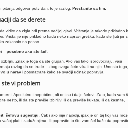
h pitanja odgovor potvrdan, to je razlog.
Prestanite sa tim.
aciji da se derete
da vidite da cigla hrli prema nečijoj glavi. Vrištanje je takođe prikladno 
e. Vrištanje nije prikladno kada neko napravi grešku, kada ste ljuti jer s
 neko zakasnio na posao.
ri –
posebno ako ste šef.
 ozbiljni. Znak je toga da ste glupan. Ako vas lako isprovociraju, vaši
nemaju razlog da se trude – zbog svega ćete vikati na njih. Umesto toga
svoju narav
i posmatrajte kako se svačiji učinak popravlja.
 ste vi problem
erni. Apsolutno i nepobitno, ali oni su i dalje šefovi. Zato, kada vam š
e nešto, ili da ste previše izbirljivi ili da previše kukate, ili da kasnite,
ti šefovu sugestiju
. Čak i ako nije najbolji, ipak je on taj koji vas mož
e o vašoj plati i zaduženjima. Ili popravite to što vam šef kaže da popravite,