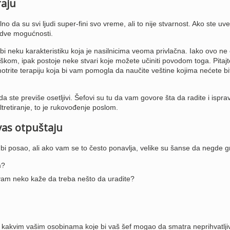
raju
no da su svi ljudi super-fini svo vreme, ali to nije stvarnost. Ako ste uv
 dve mogućnosti.
bi neku karakteristiku koja je nasilnicima veoma privlačna. Iako ovo ne 
škom, ipak postoje neke stvari koje možete učiniti povodom toga. Pitajt
zmotrite terapiju koja bi vam pomogla da naučite veštine kojima nećete bit
 ste previše osetljivi. Šefovi su tu da vam govore šta da radite i isprav
tretiranje, to je rukovođenje poslom.
vas otpuštaju
bi posao, ali ako vam se to često ponavlja, velike su šanse da negde gr
m?
vam neko kaže da treba nešto da uradite?
ilo kakvim vašim osobinama koje bi vaš šef mogao da smatra neprihvatlji