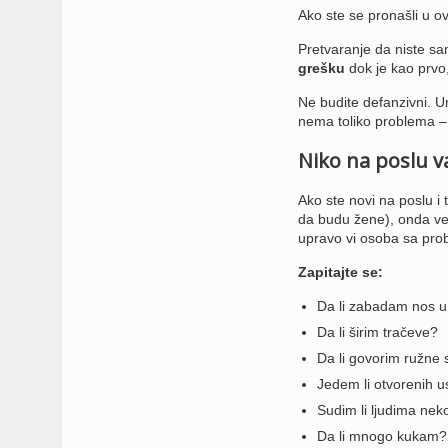
Ako ste se pronašli u ov
Pretvaranje da niste sa
grešku
dok je kao prvo,
Ne budite defanzivni. Um
nema toliko problema – 
Niko na poslu va
Ako ste novi na poslu i 
da budu žene), onda ver
upravo vi osoba sa pr
Zapitajte se:
Da li zabadam nos u
Da li širim tračeve?
Da li govorim ružne s
Jedem li otvorenih u
Sudim li ljudima nek
Da li mnogo kukam?