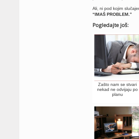
Ali, ni pod kojim slučaje
“IMAŠ PROBLEM.”
Pogledajte još:
Zašto nam se stvari
nekad ne odvijaju po
planu