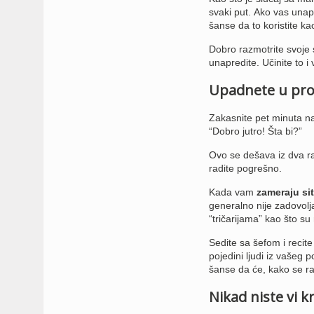
svaki put.
Ako vas unapr
šanse da to koristite k
Dobro razmotrite svoje 
unapredite. Učinite to i
Upadnete u prob
Zakasnite pet minuta na
“Dobro jutro! Šta bi?”
Ovo se dešava iz dva ra
radite pogrešno.
Kada vam
zameraju sit
generalno nije zadovol
“tričarijama” kao što s
Sedite sa šefom i recit
pojedini ljudi iz vašeg 
šanse da će, kako se raz
Nikad niste vi kr