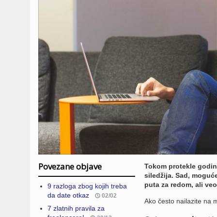
Povezane objave
Tokom protekle godine 
siledžija. Sad, moguće 
puta za redom, ali ve
9 razloga zbog kojih treba
da date otkaz
02/02
Ako često nailazite na 
7 zlatnih pravila za