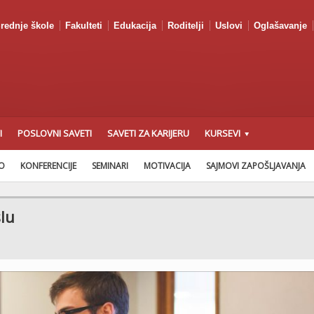
rednje škole
Fakulteti
Edukacija
Roditelji
Uslovi
Oglašavanje
I
POSLOVNI SAVETI
SAVETI ZA KARIJERU
KURSEVI
AO
KONFERENCIJE
SEMINARI
MOTIVACIJA
SAJMOVI ZAPOŠLJAVANJA
lu