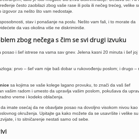
eđenje često zaobilazi zbog vaše rase ili pola ili nečeg trećeg, velike s
ao izgovor za nešto što vam nedostaje.
sposobnosti, stav i ponašanje na poslu. Nešto vam fali, i to morate da
 videćete da vas okolina više ne diskriminiše.
lem zbog nečega s čim se svi drugi izvuku
 posao i šef istrese na vama sav gnev. Jelena kasni 20 minuta i šef joj
zloga: prvo – šef vam nije baš dobar u rukovođenju poslom; i drugo – 
nice
sa kojima se vaše kolege lagano provuku, to znači da vaš šef
jan vašim radom i umesto da upravlja vašim poslom, pokušava da uprav
u radno vreme i kodeks oblačenja.
e da imate osećaj da ne obavljate posao na dovoljno visokom nivou kao
poslovnog okruženja. Upitajte ga kako možete da se usavršite i velike su
vijate, i to sitničarenje nestati samo od sebe.
ivi