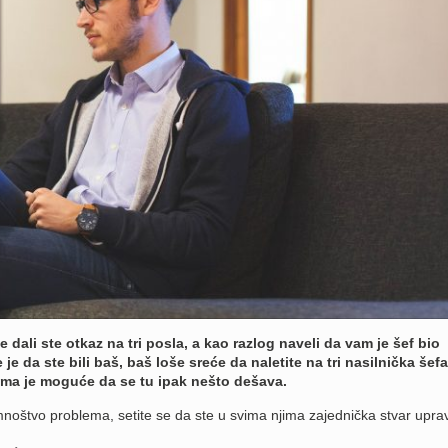
dali ste otkaz na tri posla, a kao razlog naveli da vam je šef bio
je da ste bili baš, baš loše sreće da naletite na tri nasilnička šefa 
oma je moguće da se tu ipak nešto dešava.
mnoštvo problema, setite se da ste u svima njima zajednička stvar upr