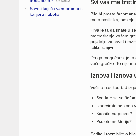
freelancere!
Svi vas maltreti
30/12
Saveti koji će vam promeniti
Bilo bi prosto fenomenal
karijeru nabolje
meta nasilnika, postoje
Prva je ta da imate u se
maltretiranje vašom gre
prijatelje za savet i ra
toliko ranjivi.
Druga mogućnost je ta da
vaše greške. To nije mal
Iznova i iznova 
Većina nas kad-tad izgu
Svađate se sa šefo
Iznervirate se kada 
Kasnite na posao?
Psujete mušterije?
Sedite i razmislite o b