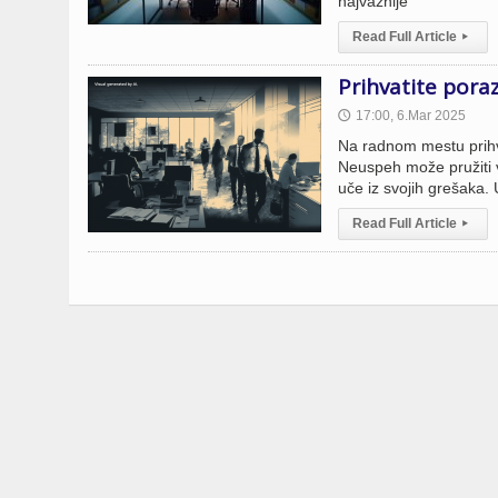
najvažnije
Read Full Article
▸
Prihvatite poraz
17:00, 6.Mar 2025
🕔
Na radnom mestu prihvat
Neuspeh može pružiti v
uče iz svojih grešaka.
Read Full Article
▸