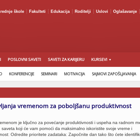
rednje škole
Fakulteti
Edukacija
Roditelji
Uslovi
Oglašavanje
I
POSLOVNI SAVETI
SAVETI ZA KARIJERU
KURSEVI
AO
KONFERENCIJE
SEMINARI
MOTIVACIJA
SAJMOVI ZAPOŠLJAVANJA
vljanja vremenom za poboljšanu produktivnost
vremenom je ključno za povećanje produktivnosti i uspeha na radnom m
h saveta koji će vam pomoći da maksimalno iskoristite svoje vreme i
nost: Odredite prioritete zadataka: Započnite dan tako što ćete identifik