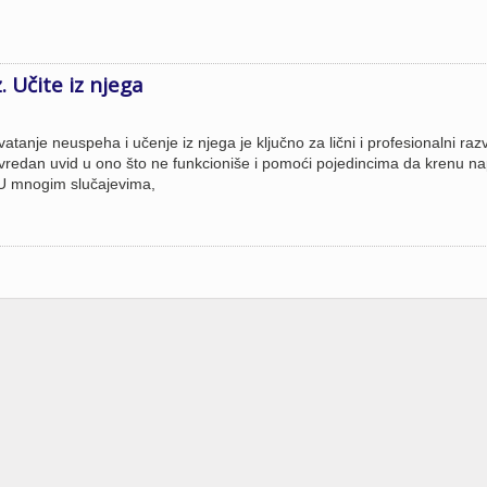
. Učite iz njega
anje neuspeha i učenje iz njega je ključno za lični i profesionalni razv
redan uvid u ono što ne funkcioniše i pomoći pojedincima da krenu na
 U mnogim slučajevima,