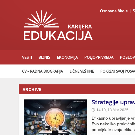
Osnovne škole
S
VESTI
BIZNIS
EKONOMIJA
POLJOPRIVREDA
POSLOV
CV – RADNA BIOGRAFIJA
LIČNE VEŠTINE
POKRENI SVOJ POS
ARCHIVE
Strategije upra
14:10, 13.Mar 2025
🕔
Efikasno upravljanje 
Evo nekoliko praktični
poboljšate svoju efikas