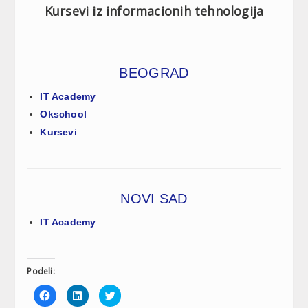
Kursevi iz informacionih tehnologija
BEOGRAD
IT Academy
Okschool
Kursevi
NOVI SAD
IT Academy
Podeli:
Click
Click
Click
to
to
to