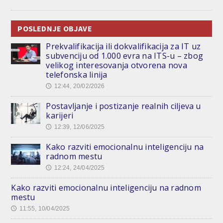
POSLEDNJE OBJAVE
Prekvalifikacija ili dokvalifikacija za IT uz
subvenciju od 1.000 evra na ITS-u – zbog
velikog interesovanja otvorena nova
telefonska linija
12:44, 20/02/2026
🕔
Postavljanje i postizanje realnih ciljeva u
karijeri
12:39, 12/06/2025
🕔
Kako razviti emocionalnu inteligenciju na
radnom mestu
12:24, 24/04/2025
🕔
Kako razviti emocionalnu inteligenciju na radnom
mestu
11:55, 10/04/2025
🕔