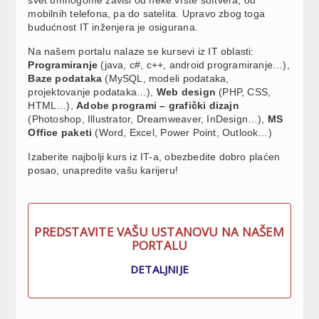
svet umnogome zavisi od neke vrste softvera, od
mobilnih telefona, pa do satelita. Upravo zbog toga
budućnost IT inženjera je osigurana.
Na našem portalu nalaze se kursevi iz IT oblasti:
Programiranje
(java, c#, c++, android programiranje…),
Baze podataka
(MySQL, modeli podataka,
projektovanje podataka…),
Web design
(PHP, CSS,
HTML…),
Adobe programi – grafički dizajn
(Photoshop, Illustrator, Dreamweaver, InDesign…),
MS
Office paketi
(Word, Excel, Power Point, Outlook…)
Izaberite najbolji kurs iz IT-a, obezbedite dobro plaćen
posao, unapredite vašu karijeru!
PREDSTAVITE VAŠU USTANOVU NA NAŠEM
PORTALU
DETALJNIJE