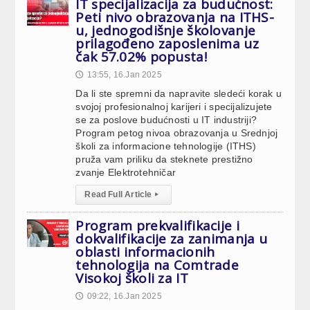
IT specijalizacija za budućnost:
Peti nivo obrazovanja na ITHS-
u, jednogodišnje školovanje
prilagođeno zaposlenima uz
čak 57.02% popusta!
13:55, 16.Jan 2025
🕔
Da li ste spremni da napravite sledeći korak u
svojoj profesionalnoj karijeri i specijalizujete
se za poslove budućnosti u IT industriji?
Program petog nivoa obrazovanja u Srednjoj
školi za informacione tehnologije (ITHS)
pruža vam priliku da steknete prestižno
zvanje Elektrotehničar
Read Full Article
▸
Program prekvalifikacije i
dokvalifikacije za zanimanja u
oblasti informacionih
tehnologija na Comtrade
Visokoj školi za IT
09:22, 16.Jan 2025
🕔