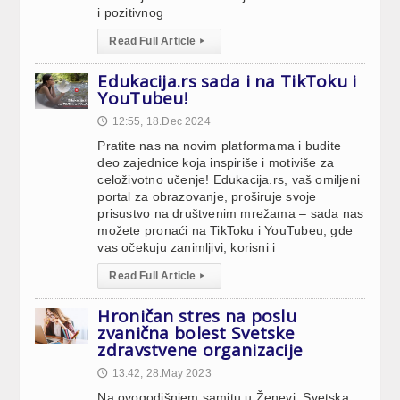
i pozitivnog
Read Full Article
▸
Edukacija.rs sada i na TikToku i
YouTubeu!
12:55, 18.Dec 2024
🕔
Pratite nas na novim platformama i budite
deo zajednice koja inspiriše i motiviše za
celoživotno učenje! Edukacija.rs, vaš omiljeni
portal za obrazovanje, proširuje svoje
prisustvo na društvenim mrežama – sada nas
možete pronaći na TikToku i YouTubeu, gde
vas očekuju zanimljivi, korisni i
Read Full Article
▸
Hroničan stres na poslu
zvanična bolest Svetske
zdravstvene organizacije
13:42, 28.May 2023
🕔
Na ovogodišnjem samitu u Ženevi, Svetska