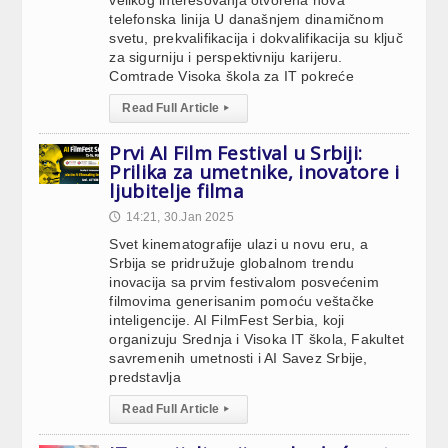
velikog interesovanja otvorena nova
telefonska linija U današnjem dinamičnom
svetu, prekvalifikacija i dokvalifikacija su ključ
za sigurniju i perspektivniju karijeru.
Comtrade Visoka škola za IT pokreće
Read Full Article
▸
Prvi AI Film Festival u Srbiji:
Prilika za umetnike, inovatore i
ljubitelje filma
14:21, 30.Jan 2025
🕔
Svet kinematografije ulazi u novu eru, a
Srbija se pridružuje globalnom trendu
inovacija sa prvim festivalom posvećenim
filmovima generisanim pomoću veštačke
inteligencije. AI FilmFest Serbia, koji
organizuju Srednja i Visoka IT škola, Fakultet
savremenih umetnosti i AI Savez Srbije,
predstavlja
Read Full Article
▸