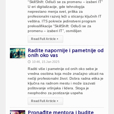
“SkillShift: Odluči se za promenu – izaberi IT”
U eri digitalizacije, gde tehnologija
neprestano menja svet, prilika za
profesionalni razvoj leži u sticanju ključnih IT
veština. ITS pokreće jedinstveni program
prekvalifikacije “SkillShift: Odluči se za
promenu – izaberi IT”, osmišljen
Read Full Article
▸
Radite napornije i pametnije od
onih oko vas
10:46, 15.Jan 2025
🕔
Raditi više i pametnije od onih oko sebe je
vredna osobina koja može značajno uticati na
nečiji profesionalni život. Dobra radna etika je
ključna na radnom mestu i može izazvati
poštovanje vršnjaka i lidera. Stoga je
neophodno za postizanje uspeha
Read Full Article
▸
Pronađite mentora i budite