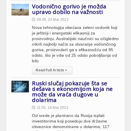
Vodonično gorivo je možda
upravo dobilo na važnosti
09:39, 24.Mar 2022
🕔
Nova tehnologija obećava zeleni vodonik koji
je jeftiniji i energetski efikasniji za
proizvodnju. Australijski naučnici su očigledno
otkrili najbolji način za stvaranje vodoničnog
goriva, proizvodeći ga s efikasnošću od 95
odsto, što je više od 25 odsto poboljšanja od
bilo
Read Full Article
▸
Ruski slučaj pokazuje šta se
dešava s ekonomijom koja ne
može da vraća dugove u
dolarima
11:55, 18.Mar 2022
🕔
Od srede je planirano da Rusija isplati
investitorima koji poseduju dve državne
obveznice denominirane u dolarima, 117