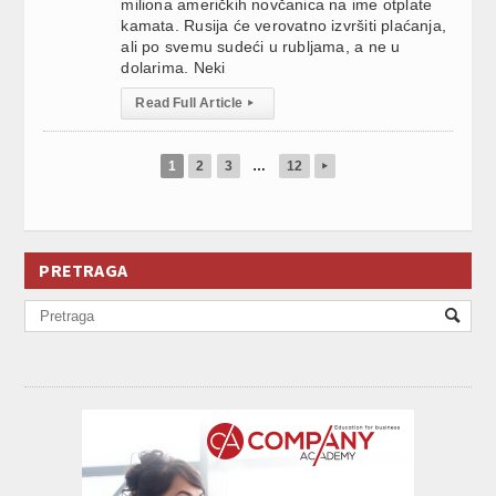
miliona američkih novčanica na ime otplate
kamata. Rusija će verovatno izvršiti plaćanja,
ali po svemu sudeći u rubljama, a ne u
dolarima. Neki
Read Full Article
▸
1
2
3
…
12
▸
PRETRAGA