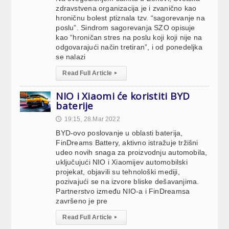
zdravstvena organizacija je i zvanično kao
hroničnu bolest ptiznala tzv. “sagorevanje na
poslu”. Sindrom sagorevanja SZO opisuje
kao “hroničan stres na poslu koji koji nije na
odgovarajući način tretiran”, i od ponedeljka
se nalazi
Read Full Article
▸
NIO i Xiaomi će koristiti BYD
baterije
19:15, 28.Mar 2022
🕔
BYD-ovo poslovanje u oblasti baterija,
FinDreams Battery, aktivno istražuje tržišni
udeo novih snaga za proizvodnju automobila,
uključujući NIO i Xiaomijev automobilski
projekat, objavili su tehnološki mediji,
pozivajući se na izvore bliske dešavanjima.
Partnerstvo između NIO-a i FinDreamsa
završeno je pre
Read Full Article
▸