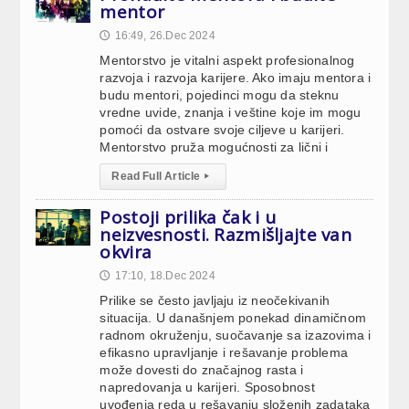
mentor
16:49, 26.Dec 2024
🕔
Mentorstvo je vitalni aspekt profesionalnog
razvoja i razvoja karijere. Ako imaju mentora i
budu mentori, pojedinci mogu da steknu
vredne uvide, znanja i veštine koje im mogu
pomoći da ostvare svoje ciljeve u karijeri.
Mentorstvo pruža mogućnosti za lični i
Read Full Article
▸
Postoji prilika čak i u
neizvesnosti. Razmišljajte van
okvira
17:10, 18.Dec 2024
🕔
Prilike se često javljaju iz neočekivanih
situacija. U današnjem ponekad dinamičnom
radnom okruženju, suočavanje sa izazovima i
efikasno upravljanje i rešavanje problema
može dovesti do značajnog rasta i
napredovanja u karijeri. Sposobnost
uvođenja reda u rešavanju složenih zadataka