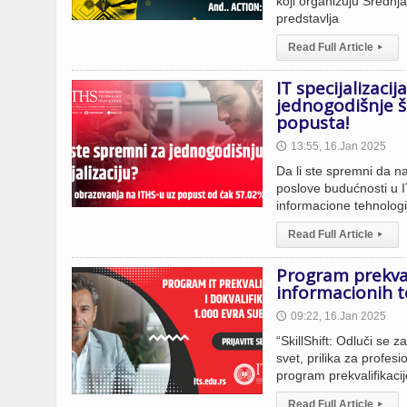
koji organizuju Srednja
predstavlja
Read Full Article
▸
IT specijalizaci
jednogodišnje 
popusta!
13:55, 16.Jan 2025
🕔
Da li ste spremni da nap
poslove budućnosti u I
informacione tehnologi
Read Full Article
▸
Program prekvali
informacionih t
09:22, 16.Jan 2025
🕔
“SkillShift: Odluči se 
svet, prilika za profesi
program prekvalifikacij
Read Full Article
▸