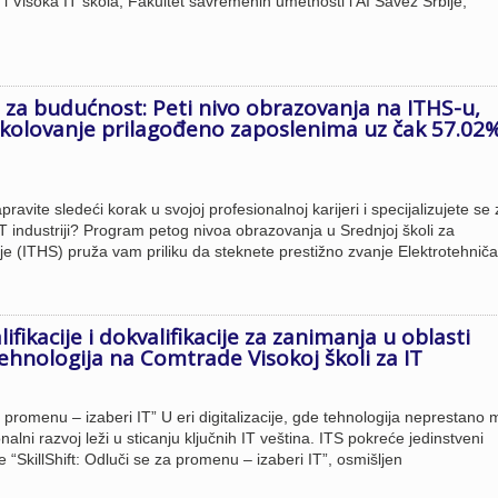
 i Visoka IT škola, Fakultet savremenih umetnosti i AI Savez Srbije,
ja za budućnost: Peti nivo obrazovanja na ITHS-u,
školovanje prilagođeno zaposlenima uz čak 57.02
ravite sledeći korak u svojoj profesionalnoj karijeri i specijalizujete se
T industriji? Program petog nivoa obrazovanja u Srednjoj školi za
je (ITHS) pruža vam priliku da steknete prestižno zvanje Elektrotehniča
fikacije i dokvalifikacije za zanimanja u oblasti
ehnologija na Comtrade Visokoj školi za IT
za promenu – izaberi IT” U eri digitalizacije, gde tehnologija neprestano
onalni razvoj leži u sticanju ključnih IT veština. ITS pokreće jedinstveni
e “SkillShift: Odluči se za promenu – izaberi IT”, osmišljen