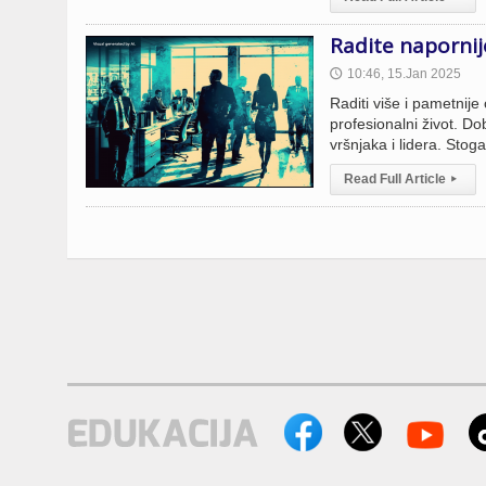
Radite napornij
10:46, 15.Jan 2025
🕔
Raditi više i pametnij
profesionalni život. D
vršnjaka i lidera. Sto
Read Full Article
▸