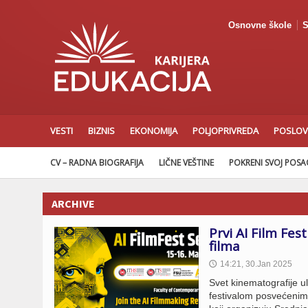
Osnovne škole
S
VESTI
BIZNIS
EKONOMIJA
POLJOPRIVREDA
POSLOV
CV – RADNA BIOGRAFIJA
LIČNE VEŠTINE
POKRENI SVOJ POS
ARCHIVE
Prvi AI Film Fest
filma
14:21, 30.Jan 2025
🕔
Svet kinematografije u
festivalom posvećenim 