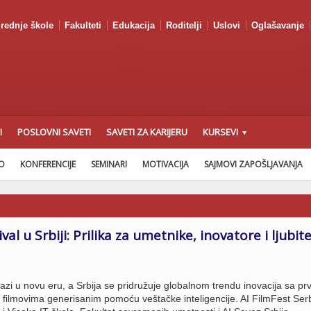
rednje škole
Fakulteti
Edukacija
Roditelji
Uslovi
Oglašavanje
I
POSLOVNI SAVETI
SAVETI ZA KARIJERU
KURSEVI
AO
KONFERENCIJE
SEMINARI
MOTIVACIJA
SAJMOVI ZAPOŠLJAVANJA
ival u Srbiji: Prilika za umetnike, inovatore i ljubite
lazi u novu eru, a Srbija se pridružuje globalnom trendu inovacija sa pr
filmovima generisanim pomoću veštačke inteligencije. AI FilmFest Serb