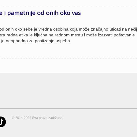
e i pametnije od onih oko vas
e od onih oko sebe je vredna osobina koja može značajno uticati na nečij
obra radna etika je ključna na radnom mestu i može izazvati poštovanje
ga je neophodno za postizanje uspeha
© 2014-2024 Sva prava zadržana.