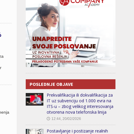
%
 za
r
POSLEDNJE OBJAVE
Prekvalifikacija ili dokvalifikacija za
IT uz subvenciju od 1.000 evra na
ITS-u – zbog velikog interesovanja
otvorena nova telefonska linija
 menja
12:44, 20/02/2026
🕔
Postavljanje i postizanje realnih