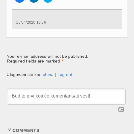
to
to
to
share
share
share
on
on
on
Facebook
LinkedIn
Twitter
(Opens
(Opens
(Opens
in
in
in
new
new
new
16/04/2020 13:56
window)
window)
window)
Your e-mail address will not be published.
Required fields are marked
*
Ulogovani ste kao
elena
|
Log out
0
COMMENTS