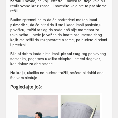
zaradili
novac, na koji
uštedeli
, navedite
ideje
koje su
realizovane kroz zaradu i navedite koje ste to
probleme
rešili.
Budite spremni na to da će nadređeni možda imati
primedbe
, da će pitati da li ste i kada imali poslednju
povišicu, tražiti razlog da sada baš nije momenat za
tako nešto. I ovde je važno da imate argumente zbog
kojih ste rešili da razgovarate o tome, pa budete direktni
i precizni.
Bilo bi dobro kada biste imali
pisani trag
tog poslovnog
sastanka, pogotovo ukoliko sklopite usmeni dogovor,
kao dokaz za obe strane.
Na kraju, ukoliko ne budete tražili, nećete ni dobiti ono
što vam sleduje.
Pogledajte još: