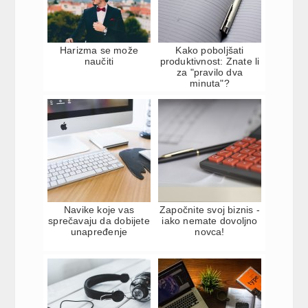
Harizma se može
Kako poboljšati
naučiti
produktivnost: Znate li
za "pravilo dva
minuta"?
Navike koje vas
Započnite svoj biznis -
sprečavaju da dobijete
iako nemate dovoljno
unapređenje
novca!