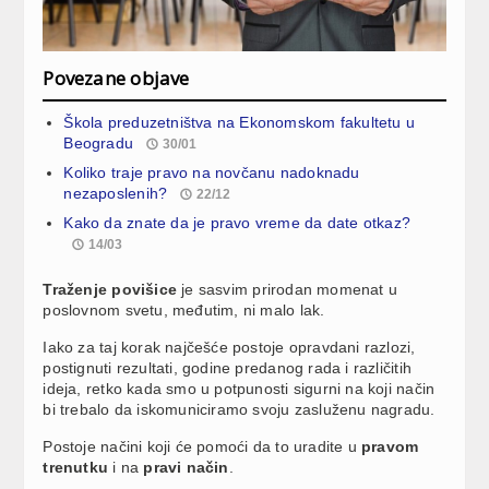
Povezane objave
Škola preduzetništva na Ekonomskom fakultetu u
Beogradu
30/01
Koliko traje pravo na novčanu nadoknadu
nezaposlenih?
22/12
Kako da znate da je pravo vreme da date otkaz?
14/03
Traženje povišice
je sasvim prirodan momenat u
poslovnom svetu, međutim, ni malo lak.
Iako za taj korak najčešće postoje opravdani razlozi,
postignuti rezultati, godine predanog rada i različitih
ideja, retko kada smo u potpunosti sigurni na koji način
bi trebalo da iskomuniciramo svoju zasluženu nagradu.
Postoje načini koji će pomoći da to uradite u
pravom
trenutku
i na
pravi način
.