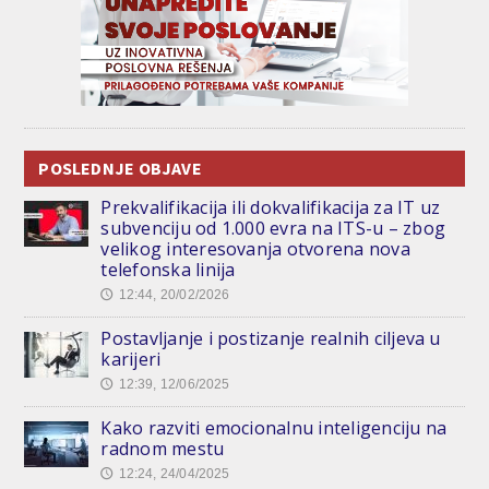
POSLEDNJE OBJAVE
Prekvalifikacija ili dokvalifikacija za IT uz
subvenciju od 1.000 evra na ITS-u – zbog
velikog interesovanja otvorena nova
telefonska linija
12:44, 20/02/2026
🕔
Postavljanje i postizanje realnih ciljeva u
karijeri
12:39, 12/06/2025
🕔
Kako razviti emocionalnu inteligenciju na
radnom mestu
12:24, 24/04/2025
🕔