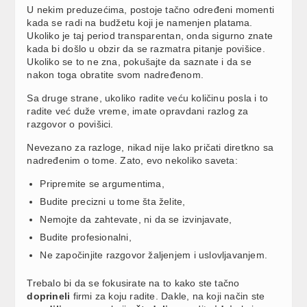
U nekim preduzećima, postoje tačno određeni momenti
kada se radi na budžetu koji je namenjen platama.
Ukoliko je taj period transparentan, onda sigurno znate
kada bi došlo u obzir da se razmatra pitanje povišice.
Ukoliko se to ne zna, pokušajte da saznate i da se
nakon toga obratite svom nadređenom.
Sa druge strane, ukoliko radite veću količinu posla i to
radite već duže vreme, imate opravdani razlog za
razgovor o povišici.
Nevezano za razloge, nikad nije lako pričati diretkno sa
nadređenim o tome. Zato, evo nekoliko saveta:
Pripremite se argumentima,
Budite precizni u tome šta želite,
Nemojte da zahtevate, ni da se izvinjavate,
Budite profesionalni,
Ne započinjite razgovor žaljenjem i uslovljavanjem.
Trebalo bi da se fokusirate na to kako ste tačno
doprineli
firmi za koju radite. Dakle, na koji način ste