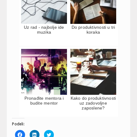
Uz rad - najbolje ide
Do produktivnosti u tri
muzika
koraka
Pronađite mentora i
Kako do produktivnosti
budite mentor
uz zadovoljne
zaposlene?
Podeli:
Click
Click
Click