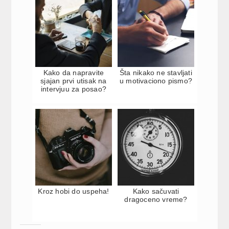
Kako da napravite
Šta nikako ne stavljati
sjajan prvi utisak na
u motivaciono pismo?
intervjuu za posao?
Kroz hobi do uspeha!
Kako sačuvati
dragoceno vreme?