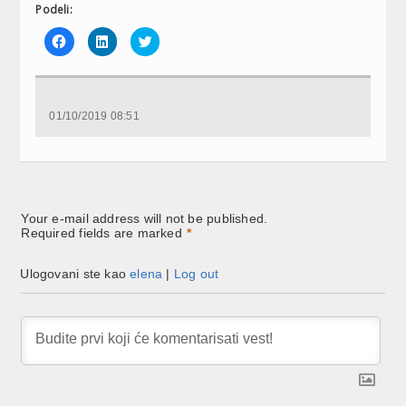
Podeli:
Click
Click
Click
to
to
to
share
share
share
on
on
on
Facebook
LinkedIn
Twitter
(Opens
(Opens
(Opens
in
in
in
new
new
new
01/10/2019 08:51
window)
window)
window)
Your e-mail address will not be published.
Required fields are marked
*
Ulogovani ste kao
elena
|
Log out