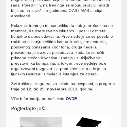
rada. Pored njih, na treninge se mogu prijaviti i mladi
koju su na završnim godinama OAS i MAS studija i
apsolventi.
Polaznici treninga imaće priliku da dobiju profesionalne
mentore, da osete realno iskustvo u poslu i ostvare
kontakte sa poslodavcima. Prve nedelje će se posebno
raditi na sticanju veština komunikacije, prezentacije,
poslovnog ponašanja i bontona, druga nedelja
posvećena je izazovu poslodavca, kada će se učiti
primena stečenih veština i znanja uz uključivanje
predstavnika kompanija, a tokom treće nedelje biće
organizovani razgovori sa predstavnicima odeljenja
ljudskih resursa i simulacija intervjua za posao.
Svi troškovi programa za mlade su besplatni, a program
traje od
12. do 29. novembra
2019. godine.
Više informacija pronaći ćete
OVDE
.
Pogledajte još: