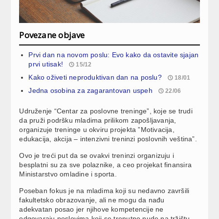
Povezane objave
Prvi dan na novom poslu: Evo kako da ostavite sjajan
prvi utisak!
15/12
Kako oživeti neproduktivan dan na poslu?
18/01
Jedna osobina za zagarantovan uspeh
22/06
Udruženje “Centar za poslovne treninge”, koje se trudi
da pruži podršku mladima prilikom zapošljavanja,
organizuje treninge u okviru projekta ”Motivacija,
edukacija, akcija – intenzivni treninzi poslovnih veština”.
Ovo je treći put da se ovakvi treninzi organizuju i
besplatni su za sve polaznike, a ceo projekat finansira
Ministarstvo omladine i sporta.
Poseban fokus je na mladima koji su nedavno završili
fakultetsko obrazovanje, ali ne mogu da nađu
adekvatan posao jer njihove kompetencije ne
odgovaraju poslovima koji se trenutno nude na tržištu