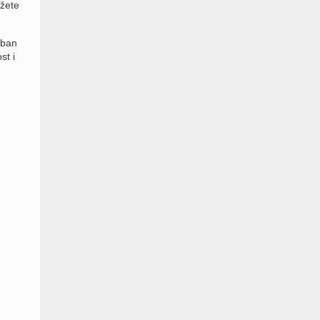
ožete
eban
st i