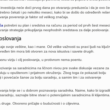
investicija neće doći prvog dana po otvaranju preduzeća i da je ovo če
rebno čekati i po nekoliko meseci, kako bi se došlo do određenih rešen
vanja poverenje je faktor od velikog značaja.
ća
potrebni su plan i sredstva na računu za period od prvih šest meseci
aranje strategije prikupljanja neophodnih sredstava za dalje poslovanje.
poslovanja
aje svoje veštine, kao i mane. Od velike važnosti su pravi ljudi na ključ
ređen tim mora biti otvoren za nova iskustva i savete drugih.
snu viziju i cilj poslovanja, u protivnom nema poentu.
ezivanje sa saradnicima na ličnom nivou pre svake diskusije vezane za
sluju u opuštenom i prijatnom okruženju. Zbog toga će pokazati bolju
iji i povećaće šanse za bolju saradnju, a samim tim i za ostvarenje
anja krije se i u dobrom poznavanju saradnika. Naime, kako bi izgradil
saradnju, saznajte bitne stvari o potencijalnim saradnicima ili klijentima
a druge. Otvoreno pričajte o budućnosti i o ciljevima.