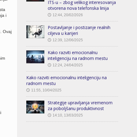
ITS-u – zbog velikog interesovanja
otvorena nova telefonska linija
sta
ja i
12:44, 20/02/2026
🕔
Postavljanje i postizanje realnih
. Ovaj
ciljeva u karijeri
12:39, 12/06/2025
🕔
Kako razviti emocionalnu
inteligenciju na radnom mestu
nim
12:24, 24/04/2025
🕔
Kako razviti emocionalnu inteligenciju na
radnom mestu
11:55, 10/04/2025
🕔
Strategije upravljanja vremenom
za poboljšanu produktivnost
i
14:10, 13/03/2025
🕔
.