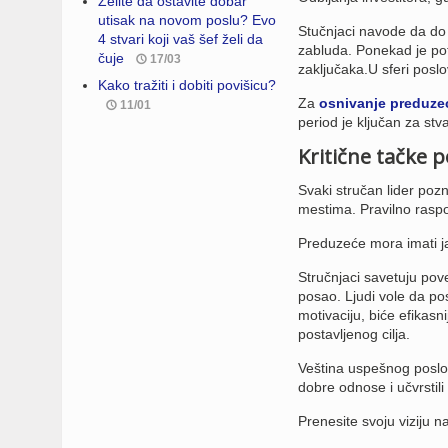
Želite da ostavite dobar
utisak na novom poslu? Evo
Stučnjaci navode da do 
4 stvari koji vaš šef želi da
zabluda. Ponekad je pot
čuje
17/03
zaključaka.U sferi poslo
Kako tražiti i dobiti povišicu?
Za
osnivanje preduze
11/01
period je ključan za stv
Kritične tačke 
Svaki stručan lider pozn
mestima. Pravilno raspo
Preduzeće mora imati ja
Stručnjaci savetuju pov
posao. Ljudi vole da po
motivaciju, biće efikasn
postavljenog cilja.
Veština uspešnog poslov
dobre odnose i učvrstili 
Prenesite svoju viziju n