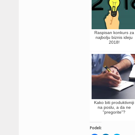
Raspisan konkurs za
najbolju biznis ideju
2018!
Kako biti produktivniji
na poslu, a da ne
"pregorite"?
Podeli: