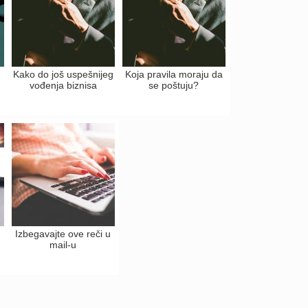
Kako do još uspešnijeg
Koja pravila moraju da
vođenja biznisa
se poštuju?
Izbegavajte ove reči u
mail-u