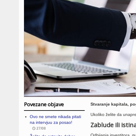
Povezane objave
Stvaranje kapitala, p
Ukoliko želite da unapre
Ovo ne smete nikada pitati
na intervjuu za posao!
Zablude ili istin
27/08
Odbijanja investitora, g