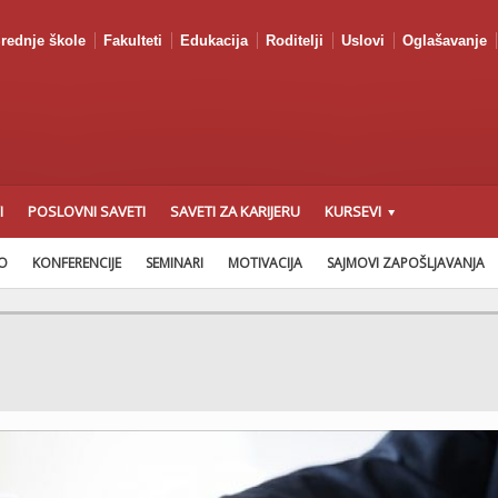
rednje škole
Fakulteti
Edukacija
Roditelji
Uslovi
Oglašavanje
I
POSLOVNI SAVETI
SAVETI ZA KARIJERU
KURSEVI
AO
KONFERENCIJE
SEMINARI
MOTIVACIJA
SAJMOVI ZAPOŠLJAVANJA