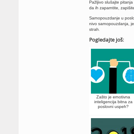
Pažljivo slušajte pitan
da ih zapamtite, zapišit
Samopouzdanje u poslovn
nivo samopouzdanja, jer 
strah.
Pogledajte još:
Zašto je emotivna
inteligencija bitna za
poslovni uspeh?