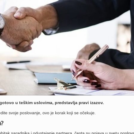
ogotovo u teškim uslovima, predstavlja pravi izazov.
dite svoje poslovanje, ovo je korak koji se očekuje.
a?
ubitak saradnika i odustajanje partnera, česta su pojava u svetu poslov