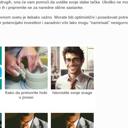
ja drugih, ona će vam pomoći da uvidite svoje slabe tačke. Ukoliko ne m
e ih i pripremite se za naredne slične sastanke.
om svetu je itekako važno. Morate biti optimistični i posedovati potr
potencijalni investitori i saradnici vrlo lako mogu “namirisati” nesigurno
Kako da pretvorite hobi
Iskoristite svoje snage
u posao