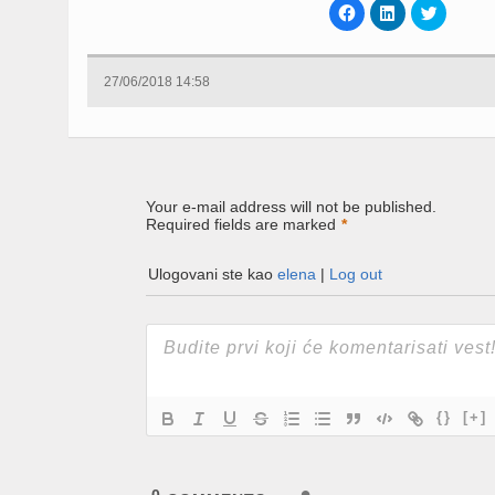
Click
Click
Click
to
to
to
share
share
share
on
on
on
Facebook
LinkedIn
Twitter
(Opens
(Opens
(Opens
27/06/2018 14:58
in
in
in
new
new
new
window)
window)
window)
Your e-mail address will not be published.
Required fields are marked
*
Ulogovani ste kao
elena
|
Log out
{}
[+]
0