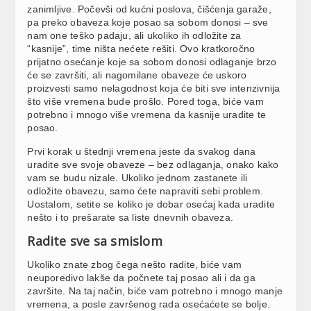
zanimljive. Počevši od kućni poslova, čišćenja garaže,
pa preko obaveza koje posao sa sobom donosi – sve
nam one teško padaju, ali ukoliko ih odložite za
“kasnije”, time ništa nećete rešiti. Ovo kratkoročno
prijatno osećanje koje sa sobom donosi odlaganje brzo
će se završiti, ali nagomilane obaveze će uskoro
proizvesti samo nelagodnost koja će biti sve intenzivnija
što više vremena bude prošlo. Pored toga, biće vam
potrebno i mnogo više vremena da kasnije uradite te
posao.
Prvi korak u štednji vremena jeste da svakog dana
uradite sve svoje obaveze – bez odlaganja, onako kako
vam se budu nizale. Ukoliko jednom zastanete ili
odložite obavezu, samo ćete napraviti sebi problem.
Uostalom, setite se koliko je dobar osećaj kada uradite
nešto i to prešarate sa liste dnevnih obaveza.
Radite sve sa smislom
Ukoliko znate zbog čega nešto radite, biće vam
neuporedivo lakše da počnete taj posao ali i da ga
završite. Na taj način, biće vam potrebno i mnogo manje
vremena, a posle završenog rada osećaćete se bolje.