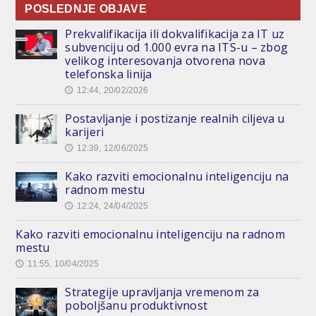
POSLEDNJE OBJAVE
Prekvalifikacija ili dokvalifikacija za IT uz
subvenciju od 1.000 evra na ITS-u – zbog
velikog interesovanja otvorena nova
telefonska linija
12:44, 20/02/2026
🕔
Postavljanje i postizanje realnih ciljeva u
karijeri
12:39, 12/06/2025
🕔
Kako razviti emocionalnu inteligenciju na
radnom mestu
12:24, 24/04/2025
🕔
Kako razviti emocionalnu inteligenciju na radnom
mestu
11:55, 10/04/2025
🕔
Strategije upravljanja vremenom za
poboljšanu produktivnost