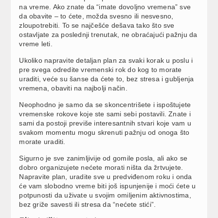
na vreme. Ako znate da “imate dovoljno vremena” sve
da obavite – to ćete, možda svesno ili nesvesno,
zloupotrebiti. To se najčešće dešava tako što sve
ostavljate za poslednji trenutak, ne obraćajući pažnju da
vreme leti.
Ukoliko napravite detaljan plan za svaki korak u poslu i
pre svega odredite vremenski rok do kog to morate
uraditi, veće su šanse da ćete to, bez stresa i gubljenja
vremena, obaviti na najbolji način.
Neophodno je samo da se skoncentrišete i ispoštujete
vremenske rokove koje ste sami sebi postavili. Znate i
sami da postoji previše interesantnih stvari koje vam u
svakom momentu mogu skrenuti pažnju od onoga što
morate uraditi.
Sigurno je sve zanimljivije od gomile posla, ali ako se
dobro organizujete nećete morati ništa da žrtvujete.
Napravite plan, uradite sve u predviđenom roku i onda
će vam slobodno vreme biti još ispunjenije i moći ćete u
potpunosti da uživate u svojim omiljenim aktivnostima,
bez griže savesti ili stresa da “nećete stići”.