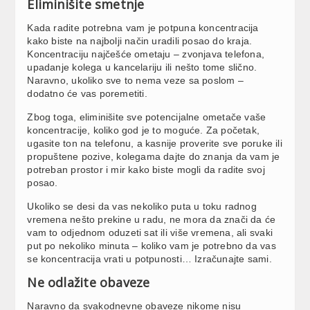
Eliminišite smetnje
Kada radite potrebna vam je potpuna koncentracija
kako biste na najbolji način uradili posao do kraja.
Koncentraciju najčešće ometaju – zvonjava telefona,
upadanje kolega u kancelariju ili nešto tome slično.
Naravno, ukoliko sve to nema veze sa poslom –
dodatno će vas poremetiti.
Zbog toga, eliminišite sve potencijalne ometače vaše
koncentracije, koliko god je to moguće. Za početak,
ugasite ton na telefonu, a kasnije proverite sve poruke ili
propuštene pozive, kolegama dajte do znanja da vam je
potreban prostor i mir kako biste mogli da radite svoj
posao.
Ukoliko se desi da vas nekoliko puta u toku radnog
vremena nešto prekine u radu, ne mora da znači da će
vam to odjednom oduzeti sat ili više vremena, ali svaki
put po nekoliko minuta – koliko vam je potrebno da vas
se koncentracija vrati u potpunosti… Izračunajte sami.
Ne odlažite obaveze
Naravno da svakodnevne obaveze nikome nisu