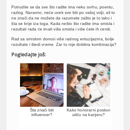
Potrudite se da sve što radite ima neku svrhu, poentu,
razlog. Naravno, neće uvek sve biti po vašoj volji, ali to
ne znači da ne možete da razumete zašto je to tako i
šta se krije iza toga. Kada nešto što radite ima smisla i
rezultati rada će imati više smisla i više ćete ih ceniti.
Rad sa smislom donosi više radnog entuzijazma, bolje
rezultate i štedi vreme. Zar to nije dobitna kombinacija?
Pogledajte još:
Šta znači biti
Kako honorarni poslovi
influenser?
utiču na karijeru?