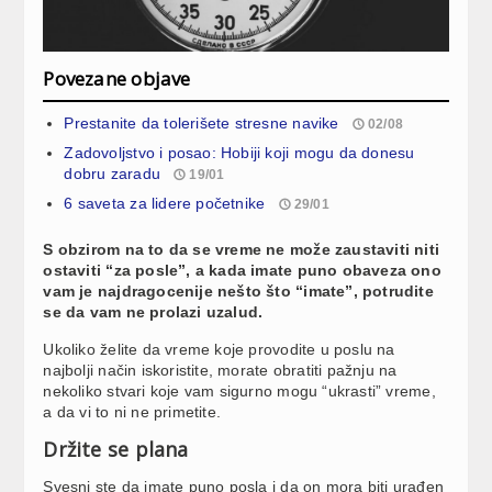
Povezane objave
Prestanite da tolerišete stresne navike
02/08
Zadovoljstvo i posao: Hobiji koji mogu da donesu
dobru zaradu
19/01
6 saveta za lidere početnike
29/01
S obzirom na to da se vreme ne može zaustaviti niti
ostaviti “za posle”, a kada imate puno obaveza ono
vam je najdragocenije nešto što “imate”, potrudite
se da vam ne prolazi uzalud.
Ukoliko želite da vreme koje provodite u poslu na
najbolji način iskoristite, morate obratiti pažnju na
nekoliko stvari koje vam sigurno mogu “ukrasti” vreme,
a da vi to ni ne primetite.
Držite se plana
Svesni ste da imate puno posla i da on mora biti urađen