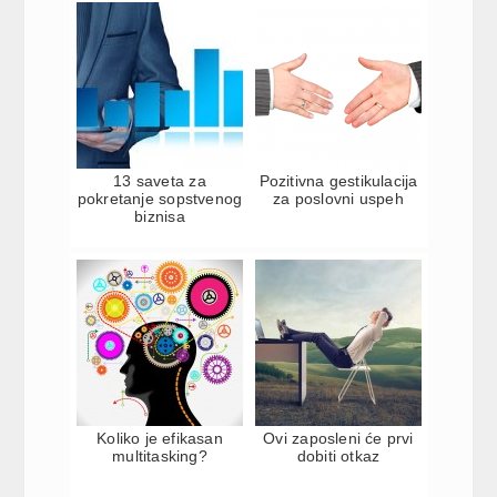
13 saveta za
Pozitivna gestikulacija
pokretanje sopstvenog
za poslovni uspeh
biznisa
Koliko je efikasan
Ovi zaposleni će prvi
multitasking?
dobiti otkaz