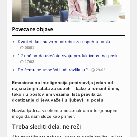
Povezane objave
Kvaliteti koji su vam potrebni za uspeh u poslu
08/01
12 načina da uvećate svoju produktivnost na poslu
17/02
Po čemu se uspešni ljudi razlikuju?
29/03
Emocionalna inteligencija predstavlja jedan od
najsnažnijih alata za uspeh – kako u romantičnim,
tako i u poslovnim vezama. Ista pravila za
dostizanje ciljeva važe i u ljubavi i u poslu.
Navike ljudi sa visokom emocionalnom inteligencijom
mogu da nam služe kao primer.
Treba slediti dela, ne reči
Ako zapošljavate nekoga, nemojte analizirati šta ko ima