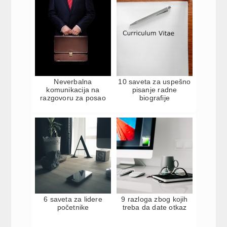
Neverbalna
10 saveta za uspešno
komunikacija na
pisanje radne
razgovoru za posao
biografije
6 saveta za lidere
9 razloga zbog kojih
početnike
treba da date otkaz