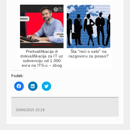
Prekvalifikacija ili
Šta "reći o sebi" na
dokvalifikacija za IT uz
razgovoru za posao?
subvenciju od 1.000
evra na ITS-u – zbog
velikog inter...
Podeli:
Click
Click
Click
to
to
to
share
share
share
on
on
on
Facebook
LinkedIn
Twitter
(Opens
(Opens
(Opens
in
in
in
new
new
new
30/04/2015 15:18
window)
window)
window)