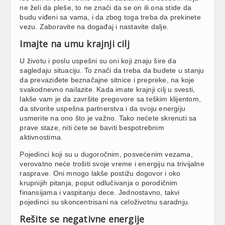
ne želi da pleše, to ne znači da se on ili ona stide da
budu viđeni sa vama, i da zbog toga treba da prekinete
vezu. Zaboravite na događaj i nastavite dalje.
Imajte na umu krajnji cilj
U životu i poslu uspešni su oni koji znaju šire da
sagledaju situaciju. To znači da treba da budete u stanju
da prevaziđete beznačajne sitnice i prepreke, na koje
svakodnevno nailazite. Kada imate krajnji cilj u svesti,
lakše vam je da završite pregovore sa teškim klijentom,
da stvorite uspešna partnerstva i da svoju energiju
usmerite na ono što je važno. Tako nećete skrenuti sa
prave staze, niti ćete se baviti bespotrebnim
aktivnostima.
Pojedinci koji su u dugoročnim, posvećenim vezama,
verovatno neće trošiti svoje vreme i energiju na trivijalne
rasprave. Oni mnogo lakše postižu dogovor i oko
krupnijih pitanja, poput odlučivanja o porodičnim
finansijama i vaspitanju dece. Jednostavno, takvi
pojedinci su skoncentrisani na celoživotnu saradnju.
Rešite se negativne energije