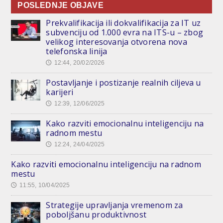
POSLEDNJE OBJAVE
Prekvalifikacija ili dokvalifikacija za IT uz
subvenciju od 1.000 evra na ITS-u – zbog
velikog interesovanja otvorena nova
telefonska linija
12:44, 20/02/2026
🕔
Postavljanje i postizanje realnih ciljeva u
karijeri
12:39, 12/06/2025
🕔
Kako razviti emocionalnu inteligenciju na
radnom mestu
12:24, 24/04/2025
🕔
Kako razviti emocionalnu inteligenciju na radnom
mestu
11:55, 10/04/2025
🕔
Strategije upravljanja vremenom za
poboljšanu produktivnost