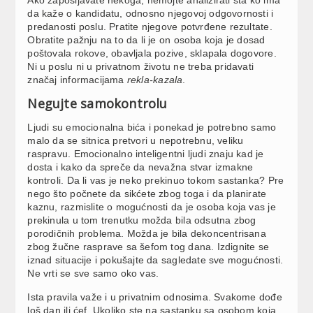
da kaže o kandidatu, odnosno njegovoj odgovornosti i
predanosti poslu. Pratite njegove potvrđene rezultate.
Obratite pažnju na to da li je on osoba koja je dosad
poštovala rokove, obavljala pozive, sklapala dogovore.
Ni u poslu ni u privatnom životu ne treba pridavati
značaj informacijama
rekla-kazala
.
Negujte samokontrolu
Ljudi su emocionalna bića i ponekad je potrebno samo
malo da se sitnica pretvori u nepotrebnu, veliku
raspravu. Emocionalno inteligentni ljudi znaju kad je
dosta i kako da spreče da nevažna stvar izmakne
kontroli. Da li vas je neko prekinuo tokom sastanka? Pre
nego što počnete da sikćete zbog toga i da planirate
kaznu, razmislite o mogućnosti da je osoba koja vas je
prekinula u tom trenutku možda bila odsutna zbog
porodičnih problema. Možda je bila dekoncentrisana
zbog žučne rasprave sa šefom tog dana. Izdignite se
iznad situacije i pokušajte da sagledate sve mogućnosti.
Ne vrti se sve samo oko vas.
Ista pravila važe i u privatnim odnosima. Svakome dođe
loš dan ili ćef. Ukoliko ste na sastanku sa osobom koja