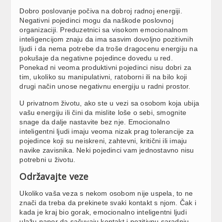
Dobro poslovanje počiva na dobroj radnoj energiji.
Negativni pojedinci mogu da naškode poslovnoj
organizaciji. Preduzetnici sa visokom emocionalnom
inteligencijom znaju da ima sasvim dovoljno pozitivnih
ljudi i da nema potrebe da troše dragocenu energiju na
pokušaje da negativne pojedince dovedu u red.
Ponekad ni veoma produktivni pojedinci nisu dobri za
tim, ukoliko su manipulativni, ratoborni ili na bilo koji
drugi način unose negativnu energiju u radni prostor.
U privatnom životu, ako ste u vezi sa osobom koja ubija
vašu energiju ili čini da mislite loše o sebi, smognite
snage da dalje nastavite bez nje. Emocionalno
inteligentni ljudi imaju veoma nizak prag tolerancije za
pojedince koji su neiskreni, zahtevni, kritični ili imaju
navike zavisnika. Neki pojedinci vam jednostavno nisu
potrebni u životu.
Održavajte veze
Ukoliko vaša veza s nekom osobom nije uspela, to ne
znači da treba da prekinete svaki kontakt s njom. Čak i
kada je kraj bio gorak, emocionalno inteligentni ljudi
ulažu napor da sačuvaju kontakt i pozitivnu saradnju.