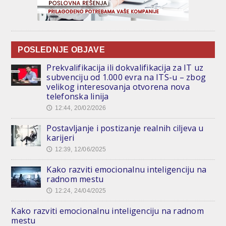
POSLEDNJE OBJAVE
Prekvalifikacija ili dokvalifikacija za IT uz
subvenciju od 1.000 evra na ITS-u – zbog
velikog interesovanja otvorena nova
telefonska linija
12:44, 20/02/2026
🕔
Postavljanje i postizanje realnih ciljeva u
karijeri
12:39, 12/06/2025
🕔
Kako razviti emocionalnu inteligenciju na
radnom mestu
12:24, 24/04/2025
🕔
Kako razviti emocionalnu inteligenciju na radnom
mestu