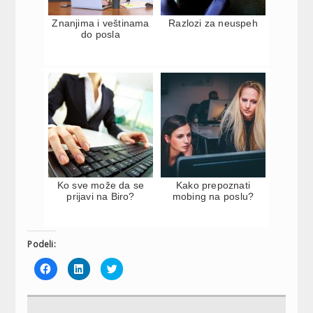
Znanjima i veštinama
Razlozi za neuspeh
do posla
Ko sve može da se
Kako prepoznati
prijavi na Biro?
mobing na poslu?
Podeli:
Click
Click
Click
to
to
to
share
share
share
on
on
on
Facebook
LinkedIn
Twitter
(Opens
(Opens
(Opens