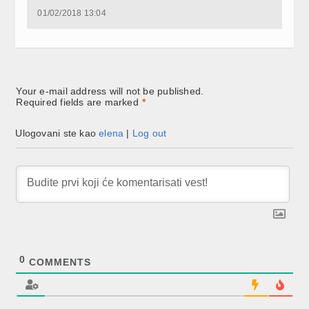
in
in
in
new
new
new
01/02/2018 13:04
window)
window)
window)
Your e-mail address will not be published.
Required fields are marked
*
Ulogovani ste kao
elena
|
Log out
0
COMMENTS