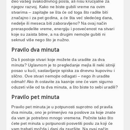
deo vašeg svakodnvnog posla, ali nisu krucijalne za
njegov razvoj. Kako ne biste gubili vreme na ovim
stvarima – zapitajte se šta će od toga što radite biti
značajno i za pet godina, a će šta već sledećeg dana,
nedelje ili meseca biti zaboravljeno? Na ovaj način
preraspodelite vreme, energiju i posvećenost na stvari
koje su zaista bitne, a na drugim nemojte gubiti ni
seknud više nego što je nužno.
Pravilo dva minuta
Da li postoje stvari koje možete da uradite za dva
minuta? Uglavnom je to pregledanje mejla ili neki sitniji
posao u kući, sastavljanje spiska za dnevnu kupovinu i
slično. Ove stvari nemojte odlagati – nego ih uradite
odmah! Ako ih ostavite za kasnije one će vam sigurno
oduzeti više od ta dva minuta, a što biste to sebi uradili?
Pravilo pet minuta
Pravilo pet minuta je u potpunosti suprotno od pravila
dva minuta, ono je primenjivo na poslove za koje znate
da vam je potrebno mnogo vremena. Počnite tako što
ćete pet minuta u potpunosti posvetiti poslu za koji će
vam trebati možda i dani da završite. Na ovaj način