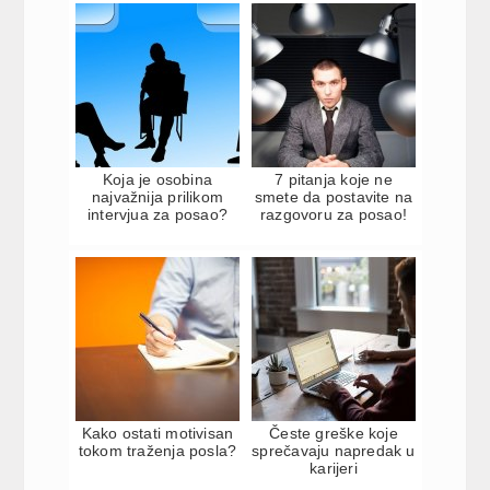
Koja je osobina
7 pitanja koje ne
najvažnija prilikom
smete da postavite na
intervjua za posao?
razgovoru za posao!
Kako ostati motivisan
Česte greške koje
tokom traženja posla?
sprečavaju napredak u
karijeri