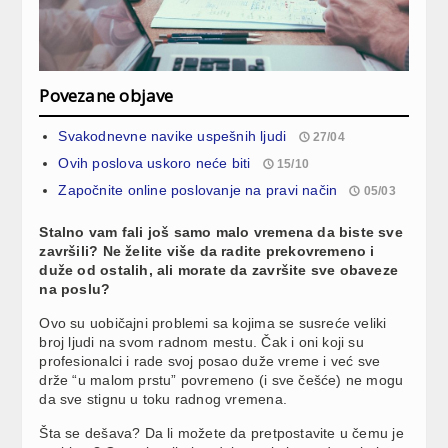
Povezane objave
Svakodnevne navike uspešnih ljudi
27/04
Ovih poslova uskoro neće biti
15/10
Započnite online poslovanje na pravi način
05/03
Stalno vam fali još samo malo vremena da biste sve
završili? Ne želite više da radite prekovremeno i
duže od ostalih, ali morate da završite sve obaveze
na poslu?
Ovo su uobičajni problemi sa kojima se susreće veliki
broj ljudi na svom radnom mestu. Čak i oni koji su
profesionalci i rade svoj posao duže vreme i već sve
drže “u malom prstu” povremeno (i sve češće) ne mogu
da sve stignu u toku radnog vremena.
Šta se dešava? Da li možete da pretpostavite u čemu je