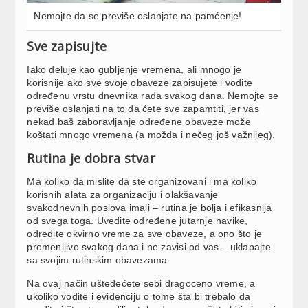
Nemojte da se previše oslanjate na pamćenje!
Sve zapisujte
Iako deluje kao gubljenje vremena, ali mnogo je
korisnije ako sve svoje obaveze zapisujete i vodite
određenu vrstu dnevnika rada svakog dana. Nemojte se
previše oslanjati na to da ćete sve zapamtiti, jer vas
nekad baš zaboravljanje određene obaveze može
koštati mnogo vremena (a možda i nečeg još važnijeg).
Rutina je dobra stvar
Ma koliko da mislite da ste organizovani i ma koliko
korisnih alata za organizaciju i olakšavanje
svakodnevnih poslova imali – rutina je bolja i efikasnija
od svega toga. Uvedite određene jutarnje navike,
odredite okvirno vreme za sve obaveze, a ono što je
promenljivo svakog dana i ne zavisi od vas – uklapajte
sa svojim rutinskim obavezama.
Na ovaj način uštedećete sebi dragoceno vreme, a
ukoliko vodite i evidenciju o tome šta bi trebalo da