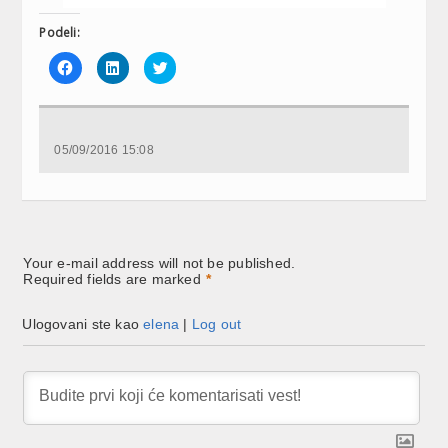
Podeli:
Click
Click
Click
to
to
to
share
share
share
on
on
on
Facebook
LinkedIn
Twitter
(Opens
(Opens
(Opens
in
in
in
new
new
new
05/09/2016 15:08
window)
window)
window)
Your e-mail address will not be published.
Required fields are marked
*
Ulogovani ste kao
elena
|
Log out