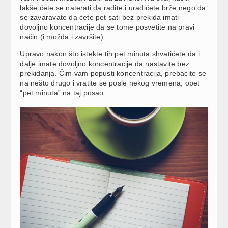
lakše ćete se naterati da radite i uradićete brže nego da
se zavaravate da ćete pet sati bez prekida imati
dovoljno koncentracije da se tome posvetite na pravi
način (i možda i završite).
Upravo nakon što istekte tih pet minuta shvatićete da i
dalje imate dovoljno koncentracije da nastavite bez
prekidanja. Čim vam popusti koncentracija, prebacite se
na nešto drugo i vratite se posle nekog vremena, opet
“pet minuta” na taj posao.