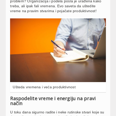
problem? Organizacija i podela posla je urađena kako
treba, ali ipak fali vremena. Evo saveta da uštedite
vreme na pravim stvarima i pojačate produktivnost!
Ušteda vremena i veća produktivnost
Raspodelite vreme i energiju na pravi
način
U toku dana sigurno radite i neke rutinske stvari koje su