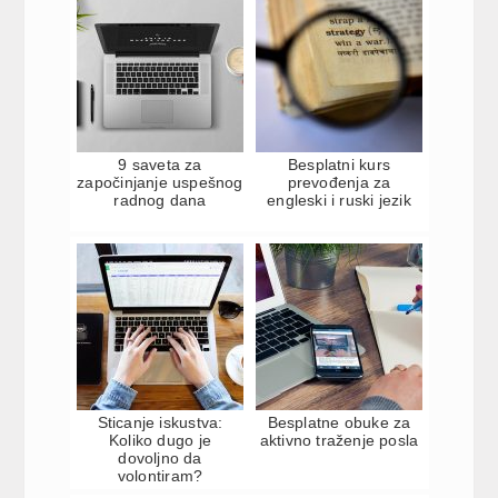
9 saveta za
Besplatni kurs
započinjanje uspešnog
prevođenja za
radnog dana
engleski i ruski jezik
Sticanje iskustva:
Besplatne obuke za
Koliko dugo je
aktivno traženje posla
dovoljno da
volontiram?