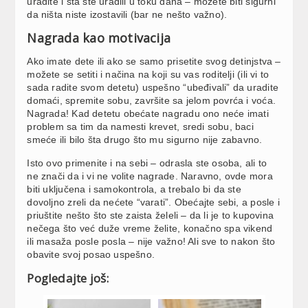
uradite i šta ste uradili u toku dana – možete biti sigurni
da ništa niste izostavili (bar ne nešto važno).
Nagrada kao motivacija
Ako imate dete ili ako se samo prisetite svog detinjstva –
možete se setiti i načina na koji su vas roditelji (ili vi to
sada radite svom detetu) uspešno “ubeđivali” da uradite
domaći, spremite sobu, završite sa jelom povrća i voća.
Nagrada! Kad detetu obećate nagradu ono neće imati
problem sa tim da namesti krevet, sredi sobu, baci
smeće ili bilo šta drugo što mu sigurno nije zabavno.
Isto ovo primenite i na sebi – odrasla ste osoba, ali to
ne znači da i vi ne volite nagrade. Naravno, ovde mora
biti uključena i samokontrola, a trebalo bi da ste
dovoljno zreli da nećete “varati”. Obećajte sebi, a posle i
priuštite nešto što ste zaista želeli – da li je to kupovina
nečega što već duže vreme želite, konačno spa vikend
ili masaža posle posla – nije važno! Ali sve to nakon što
obavite svoj posao uspešno.
Pogledajte još: