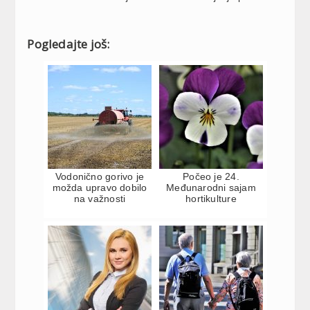
Pogledajte još:
Vodonično gorivo je
Počeo je 24.
možda upravo dobilo
Međunarodni sajam
na važnosti
hortikulture