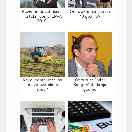
Poziv preduzetnicima
Odlazak u penziju sa
na takmičenje EPPA
70 godina?
2019!
Kako vreme utiče na
Otvara se "mini
useve ove blage
Šengen" do kraja
zime?
godine