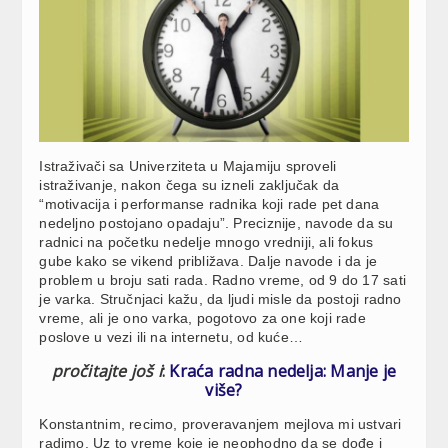
Istraživači sa Univerziteta u Majamiju sproveli
istraživanje, nakon čega su izneli zaključak da
“motivacija i performanse radnika koji rade pet dana
nedeljno postojano opadaju”. Preciznije, navode da su
radnici na početku nedelje mnogo vredniji, ali fokus
gube kako se vikend približava. Dalje navode i da je
problem u broju sati rada. Radno vreme, od 9 do 17 sati
je varka. Stručnjaci kažu, da ljudi misle da postoji radno
vreme, ali je ono varka, pogotovo za one koji rade
poslove u vezi ili na internetu, od kuće…
pročitajte još i
:
Kraća radna nedelja: Manje je
više?
Konstantnim, recimo, proveravanjem mejlova mi ustvari
radimo. Uz to vreme koje je neophodno da se dođe i