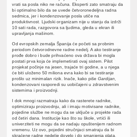
vrati sa posla niko ne računa. Eksperti zato smatraju da
bi optimalno bilo da se uvede četvoronedeljna radna
sedmica, jer i kondenzovanje posla utiče na
produktivnost. Ljudski organizam nije u stanju da izdrži
10 sati rada, razgovora sa ljudima, gleda u ekran ili
upravljanja mašinom.
Od evropskih zemalja Španija će početi sa probnim
periodom četvorodnevne radne nedelj. A ako testiranje
prođe dobro i bude prihvaćeno ova država bi mogla
postati prva koja će implemetirati ovaj sistem. Pilot
projekat počinje na jesen, trajaće tri godine, a u njega
će biti uloženo 50 miliona evra kako bi se testiranje
prošlo uz minimalan rizik. Inače, kako piše
Gardijan
,
kondenzovani rasporedi su uobičajeni u zdravstvenim
sistemima i proizvodnji.
I dok mnogi razmatraju kako da rasterete radnike,
optimiziraju proizvodnju, ali i imaju motivisane radnike,
pojedine službe ne mogu da se uključe u projekte rada
od četiri dana. Institucije kao što su škole, vrtići ili
univerziteti ne mogu da se nadaju opuštenijem radnom
vremenu. Uz ovo, pojedini stručnjaci smatraju da bi
skraćene radne nedelje dovelo i do smanjenja plata.