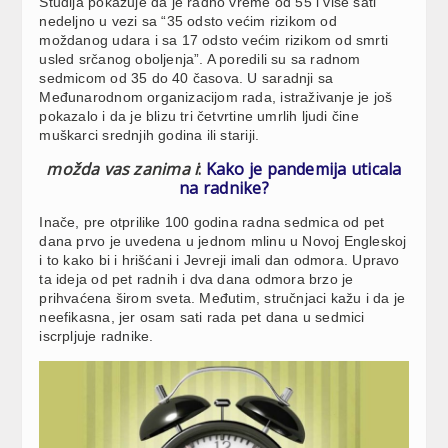
Studija pokazuje da je radno vreme od 55 i više sati
nedeljno u vezi sa “35 odsto većim rizikom od
moždanog udara i sa 17 odsto većim rizikom od smrti
usled srčanog oboljenja”. A poredili su sa radnom
sedmicom od 35 do 40 časova. U saradnji sa
Međunarodnom organizacijom rada, istraživanje je još
pokazalo i da je blizu tri četvrtine umrlih ljudi čine
muškarci srednjih godina ili stariji.
možda vas zanima i
:
Kako je pandemija uticala
na radnike?
Inače, pre otprilike 100 godina radna sedmica od pet
dana prvo je uvedena u jednom mlinu u Novoj Engleskoj
i to kako bi i hrišćani i Jevreji imali dan odmora. Upravo
ta ideja od pet radnih i dva dana odmora brzo je
prihvaćena širom sveta. Međutim, stručnjaci kažu i da je
neefikasna, jer osam sati rada pet dana u sedmici
iscrpljuje radnike.