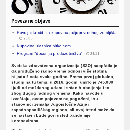
Povezane objave
Povoljni krediti za kupovinu poljoprivrednog zemljišta
23/05
Kupovina ulaznica bitkoinom
Program “decenija preduzetništva”
24/11
Svetska zdravstvena organizacija (SZO) saopštila je
da produženo radno vreme odnosi više stotina
hiljada života svake godine. Prema prvoj globalnoj
studiji na tu temu, u 2016. godini umrlo je 745.000
ljudi od moždanog udara i srčanih oboljenja i to
zbog dugog radnog vremena. Kako navode u
izveštaju, ovom pojavom najpogođeniji su
stanovnici zemalja Jugoistočne Azije i
zapadnopacifičkog regiona, ali ovaj trend može da
se nastavi i bude gori usled pandemije
koronavirusa.