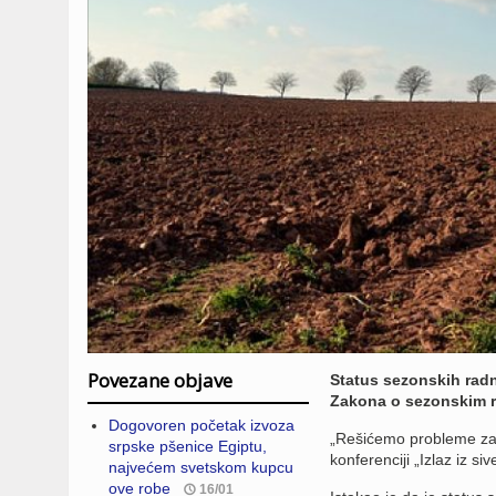
Povezane objave
Status sezonskih radn
Zakona o sezonskim r
Dogovoren početak izvoza
„Rešićemo probleme zapo
srpske pšenice Egiptu,
konferenciji „Izlaz iz si
najvećem svetskom kupcu
ove robe
16/01