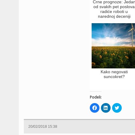
Crne prognoze: Jeda
od svakih pet poslova
radiće roboti u
narednoj deceniji
Kako negovati
suncokret?
Podeli:
Click
Click
Click
to
to
to
share
share
share
on
on
on
Facebook
LinkedIn
Twitter
(Opens
(Opens
(Opens
20/02/2018 15:38
in
in
in
new
new
new