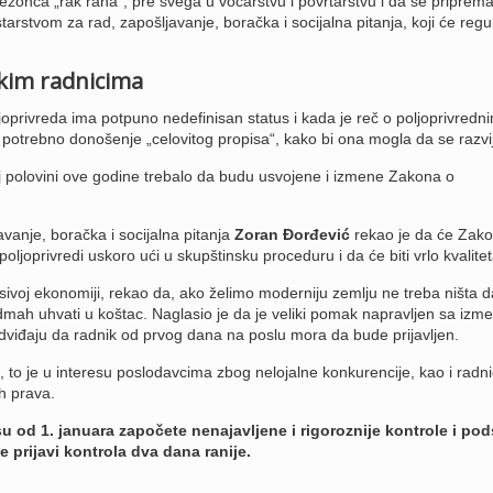
sezonca „rak rana“, pre svega u voćarstvu i povrtarstvu i da se priprem
arstvom za rad, zapošljavanje, boračka i socijalna pitanja, koji će regul
kim radnicima
joprivreda ima potpuno nedefinisan status i kada je reč o poljoprivredn
u potrebno donošenje „celovitog propisa“, kako bi ona mogla da se razvij
voj polovini ove godine trebalo da budu usvojene i izmene Zakona o
avanje, boračka i socijalna pitanja
Zoran Đorđević
rekao je da će Zako
ljoprivredi uskoro ući u skupštinsku proceduru i da će biti vrlo kvalitet
 sivoj ekonomiji, rekao da, ako želimo moderniju zemlju ne treba ništa d
odmah uhvati u koštac. Naglasio je da je veliki pomak napravljen sa iz
viđaju da radnik od prvog dana na poslu mora da bude prijavljen.
to je u interesu poslodavcima zbog nelojalne konkurencije, kao i radn
h prava.
u od 1. januara započete nenajavljene i rigoroznije kontrole i pod
e prijavi kontrola dva dana ranije.