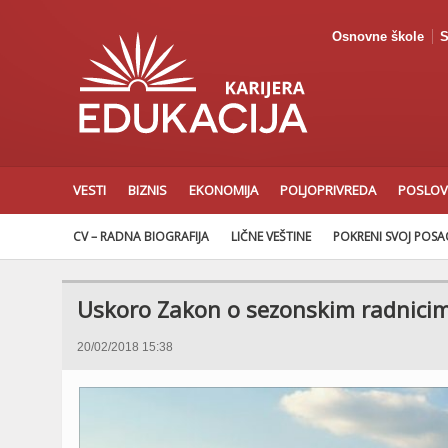
Osnovne škole
S
VESTI
BIZNIS
EKONOMIJA
POLJOPRIVREDA
POSLOV
CV – RADNA BIOGRAFIJA
LIČNE VEŠTINE
POKRENI SVOJ POS
Uskoro Zakon o sezonskim radnicima
20/02/2018 15:38