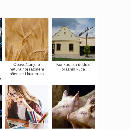
Obaveštenje o
Konkurs za dodelu
naturalnoj razmeni
praznih kuća
pšenice i kukuruza
e