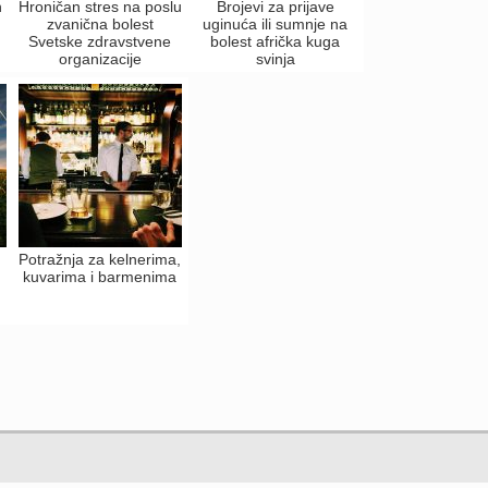
n
Hroničan stres na poslu
Brojevi za prijave
zvanična bolest
uginuća ili sumnje na
Svetske zdravstvene
bolest afrička kuga
organizacije
svinja
Potražnja za kelnerima,
kuvarima i barmenima