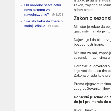
Istakao je da je status 
Od naredne setve cetiri
zakon, zajedno sa Minist
nova sistema za
njihov status.
navodnjavanje?
31/08
Zakon o sezons
Sve što treba da znate o
sadnji lešnika
19/02
Ministar je rekao da pol
gazdinstvima i da je i t
Najavio je i da bi u pr
bezbednosti hrane.
Ministar za rad, zapošlj
sezonskim radnicima u po
Đorđević je, govoreći o
krije već da se sa tim 
Zakona o radu koje pred
Prema njegovim rečima, 
zbog poštovanja njihovi
Đorđević je rekao da s
da je i pre morala da s
Izvor: Dnevnik