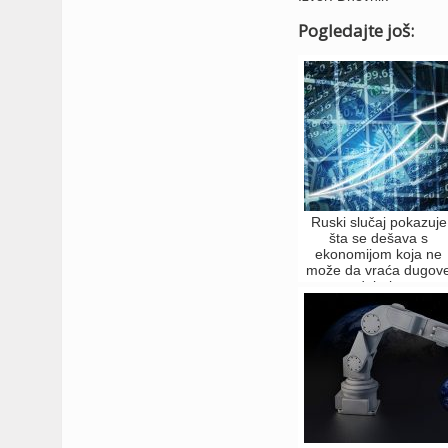
Pogledajte još:
Ruski slučaj pokazuje
šta se dešava s
ekonomijom koja ne
može da vraća dugov
u dolarima