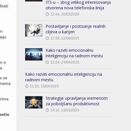
a
ITS-u – zbog velikog interesovanja
isati
otvorena nova telefonska linija
12:44, 20/02/2026
🕔
Postavljanje i postizanje realnih
im
ciljeva u karijeri
aju.
12:39, 12/06/2025
🕔
Kako razviti emocionalnu
inteligenciju na radnom mestu
n o
12:24, 24/04/2025
🕔
a.
Kako razviti emocionalnu inteligenciju na
a se
radnom mestu
menama
11:55, 10/04/2025
🕔
Strategije upravljanja vremenom
icima
za poboljšanu produktivnost
14:10, 13/03/2025
🕔
setio