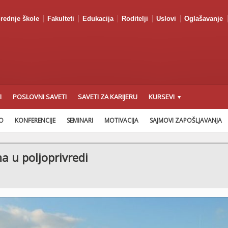
rednje škole
Fakulteti
Edukacija
Roditelji
Uslovi
Oglašavanje
I
POSLOVNI SAVETI
SAVETI ZA KARIJERU
KURSEVI
AO
KONFERENCIJE
SEMINARI
MOTIVACIJA
SAJMOVI ZAPOŠLJAVANJA
 u poljoprivredi