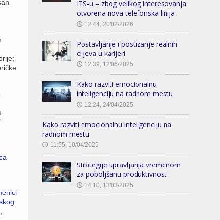
isan
ITS-u – zbog velikog interesovanja
otvorena nova telefonska linija
12:44, 20/02/2026
🕔
h
Postavljanje i postizanje realnih
ciljeva u karijeri
rije;
12:39, 12/06/2025
🕔
oričke
Kako razviti emocionalnu
inteligenciju na radnom mestu
a
12:24, 24/04/2025
🕔
u
”
Kako razviti emocionalnu inteligenciju na
radnom mestu
11:55, 10/04/2025
🕔
ica
Strategije upravljanja vremenom
za poboljšanu produktivnost
14:10, 13/03/2025
🕔
menici
jskog
,