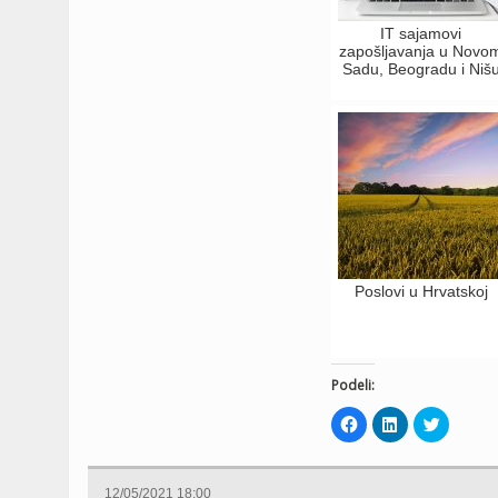
IT sajamovi
zapošljavanja u Novo
Sadu, Beogradu i Niš
Poslovi u Hrvatskoj
Podeli:
Click
Click
Click
to
to
to
share
share
share
on
on
on
Facebook
LinkedIn
Twitter
(Opens
(Opens
(Opens
12/05/2021 18:00