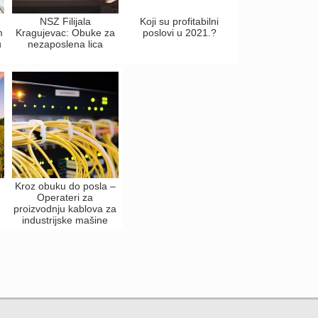
NSZ Filijala
Koji su profitabilni
m
Kragujevac: Obuke za
poslovi u 2021.?
u
nezaposlena lica
Kroz obuku do posla –
Operateri za
proizvodnju kablova za
industrijske mašine