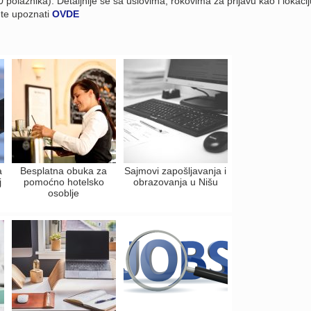
 polaznika). Detaljnije se sa uslovima, rokovima za prijavu kao i lokacij
ete upoznati
OVDE
a
Besplatna obuka za
Sajmovi zapošljavanja i
j
pomoćno hotelsko
obrazovanja u Nišu
osoblje