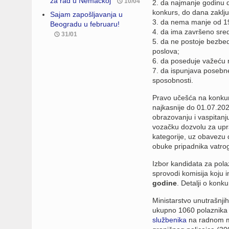
za rad u Nemačkoj
10/04
2. da najmanje godinu da
konkurs, do dana zaklj
Sajam zapošljavanja u
3. da nema manje od 19,
Beogradu u februaru!
4. da ima završeno sred
31/01
5. da ne postoje bezbe
poslova;
6. da poseduje važeću n
7. da ispunjava posebne
sposobnosti.
Pravo učešća na konkur
najkasnije do 01.07.20
obrazovanju i vaspitanj
vozačku dozvolu za uprav
kategorije, uz obavezu 
obuke pripadnika vatrog
Izbor kandidata za pol
sprovodi komisija koju 
godine
. Detalji o konk
Ministarstvo unutrašnji
ukupno 1060 polaznika 
službenika
na radnom me