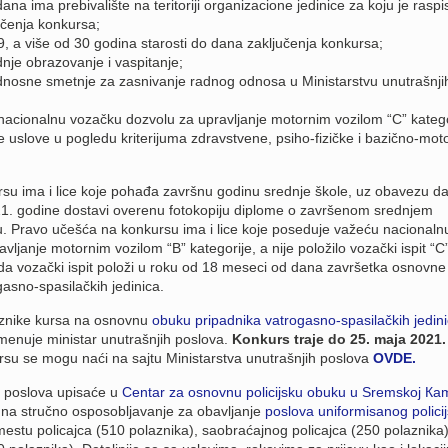
na ima prebivalište na teritoriji organizacione jedinice za koju je rasp
učenja konkursa;
 a više od 30 godina starosti do dana zaključenja konkursa;
nje obrazovanje i vaspitanje;
dnosne smetnje za zasnivanje radnog odnosa u Ministarstvu unutrašnji
acionalnu vozačku dozvolu za upravljanje motornim vozilom “C” katego
 uslove u pogledu kriterijuma zdravstvene, psiho-fizičke i bazično-mot
su ima i lice koje pohađa završnu godinu srednje škole, uz obavezu d
21. godine dostavi overenu fotokopiju diplome o završenom srednjem
u. Pravo učešća na konkursu ima i lice koje poseduje važeću nacionaln
ljanje motornim vozilom “B” kategorije, a nije položilo vozački ispit “C
da vozački ispit položi u roku od 18 meseci od dana završetka osnovne
asno-spasilačkih jedinica.
aznike kursa na osnovnu
obuku pripadnika vatrogasno-spasilačkih jedin
imenuje ministar unutrašnjih poslova.
Konkurs traje do 25. maja 2021.
ursu se mogu naći na sajtu Ministarstva unutrašnjih poslova
OVDE.
h poslova upisaće u
Centar za osnovnu policijsku obuku u Sremskoj Кa
na stručno osposobljavanje za obavljanje
poslova uniformisanog polici
stu policajca (510 polaznika), saobraćajnog policajca (250 polaznika)