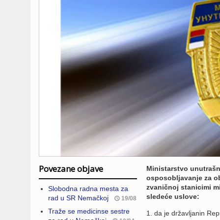
Povezane objave
Ministarstvo unutrašn
osposobljavanje za o
zvaničnoj stanicimi m
Slobodna radna mesta za
sledeće uslove:
rad u SR Nemačkoj
19/08
Traže se medicinse sestre
1. da je državljanin Rep