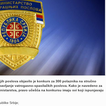
jih poslova objavilo je konkurs za 300 polaznika na stručno
bavljanje vatrogasno-spasilačkih poslova. Kako je navedeno za
inistarstva, pravo učešća na konkursu imaju svi koji ispunjavaju
ublike Srbije;