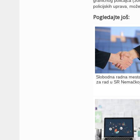
graničnog policajca (300
policijskih uprava, mož
Pogledajte još:
Slobodna radna mest
za rad u SR Nemačko