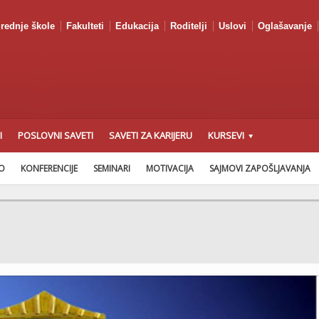
rednje škole
Fakulteti
Edukacija
Roditelji
Uslovi
Oglašavanje
I
POSLOVNI SAVETI
SAVETI ZA KARIJERU
KURSEVI
AO
KONFERENCIJE
SEMINARI
MOTIVACIJA
SAJMOVI ZAPOŠLJAVANJA