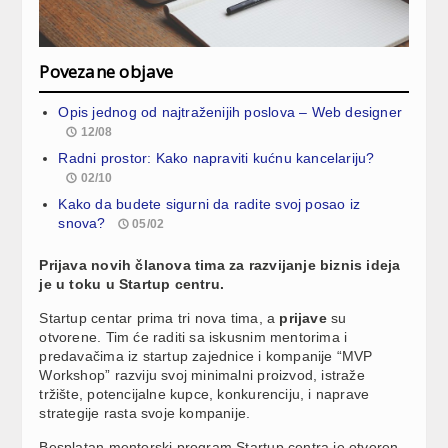
Povezane objave
Opis jednog od najtraženijih poslova – Web designer
12/08
Radni prostor: Kako napraviti kućnu kancelariju?
02/10
Kako da budete sigurni da radite svoj posao iz
snova?
05/02
Prijava novih članova tima za razvijanje biznis ideja
je u toku u Startup centru.
Startup centar prima tri nova tima, a
prijave
su
otvorene. Tim će raditi sa iskusnim mentorima i
predavačima iz startup zajednice i kompanije “MVP
Workshop” razviju svoj minimalni proizvod, istraže
tržište, potencijalne kupce, konkurenciju, i naprave
strategije rasta svoje kompanije.
Besplatan mentorski program Startup centra je otvoren