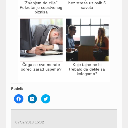
"Znanjem do cilja":
bez stresa uz ovih 5
Pokretanje sopstvenog
saveta
biznisa
Čega se sve morate
Koje tajne ne bi
odreći zarad uspeha?
trebalo da delite sa
kolegama?
Podeli:
Click
Click
Click
to
to
to
share
share
share
on
on
on
Facebook
LinkedIn
Twitter
(Opens
(Opens
(Opens
in
in
in
new
new
new
07/02/2018 15:02
window)
window)
window)