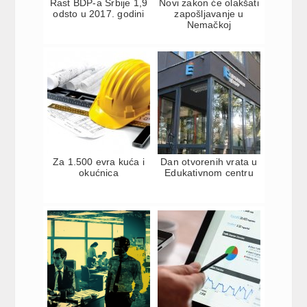
Rast BDP-a Srbije 1,9
Novi zakon će olakšati
odsto u 2017. godini
zapošljavanje u
Nemačkoj
Za 1.500 evra kuća i
Dan otvorenih vrata u
okućnica
Edukativnom centru