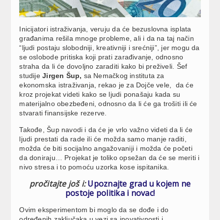
Inicijatori istraživanja, veruju da će bezuslovna isplata
građanima rešila mnoge probleme, ali i da na taj način
“ljudi postaju slobodniji, kreativniji i srećniji”, jer mogu da
se oslobode pritiska koji prati zarađivanje, odnosno
straha da li će dovoljno zaraditi kako bi preživeli. Šef
studije
Jirgen Šup,
sa Nemačkog instituta za
ekonomska istraživanja, rekao je za Dojče vele, da će
kroz projekat videti kako se ljudi ponašaju kada su
materijalno obezbeđeni, odnosno da li će ga trošiti ili će
stvarati finansijske rezerve.
Takođe, Šup navodi i da će je vrlo važno videti da li će
ljudi prestati da rade ili će možda samo manje raditi,
možda će biti socijalno angažovaniji i možda će početi
da doniraju… Projekat je toliko opsežan da će se meriti i
nivo stresa i to pomoću uzorka kose ispitanika.
pročitajte još i:
Upoznajte grad u kojem ne
postoje politika i novac!
Ovim eksperimentom bi moglo da se dođe i do
određenih zaključaka u vezi sa inovativnosti i