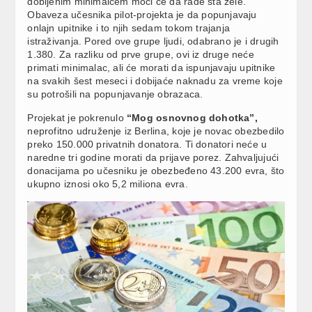
dobijenim minimalcem moći će da rade šta žele.
Obaveza učesnika pilot-projekta je da popunjavaju
onlajn upitnike i to njih sedam tokom trajanja
istraživanja. Pored ove grupe ljudi, odabrano je i drugih
1.380. Za razliku od prve grupe, ovi iz druge neće
primati minimalac, ali će morati da ispunjavaju upitnike
na svakih šest meseci i dobijaće naknadu za vreme koje
su potrošili na popunjavanje obrazaca.
Projekat je pokrenulo
“Mog osnovnog dohotka”,
neprofitno udruženje iz Berlina, koje je novac obezbedilo
preko 150.000 privatnih donatora. Ti donatori neće u
naredne tri godine morati da prijave porez. Zahvaljujući
donacijama po učesniku je obezbeđeno 43.200 evra, što
ukupno iznosi oko 5,2 miliona evra.