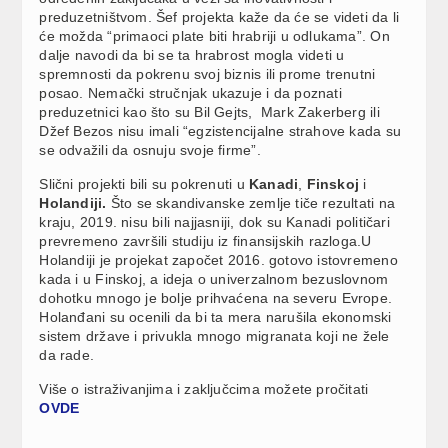
preduzetništvom. Šef projekta kaže da će se videti da li
će možda “primaoci plate biti hrabriji u odlukama”. On
dalje navodi da bi se ta hrabrost mogla videti u
spremnosti da pokrenu svoj biznis ili prome trenutni
posao. Nemački stručnjak ukazuje i da poznati
preduzetnici kao što su Bil Gejts, Mark Zakerberg ili
Džef Bezos nisu imali “egzistencijalne strahove kada su
se odvažili da osnuju svoje firme”.
Slični projekti bili su pokrenuti u
Kanadi
,
Finskoj
i
Holandiji.
Što se skandivanske zemlje tiče rezultati na
kraju, 2019. nisu bili najjasniji, dok su Kanadi političari
prevremeno završili studiju iz finansijskih razloga.U
Holandiji je projekat započet 2016. gotovo istovremeno
kada i u Finskoj, a ideja o univerzalnom bezuslovnom
dohotku mnogo je bolje prihvaćena na severu Evrope.
Holanđani su ocenili da bi ta mera narušila ekonomski
sistem države i privukla mnogo migranata koji ne žele
da rade.
Više o istraživanjima i zaključcima možete pročitati
OVDE