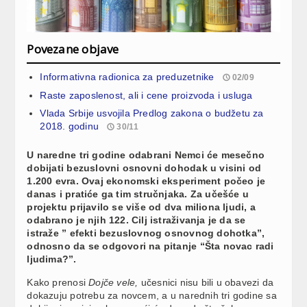
Povezane objave
Informativna radionica za preduzetnike
02/09
Raste zaposlenost, ali i cene proizvoda i usluga
Vlada Srbije usvojila Predlog zakona o budžetu za
2018. godinu
30/11
U naredne tri godine odabrani Nemci će mesečno
dobijati bezuslovni osnovni dohodak u visini od
1.200 evra. Ovaj ekonomski eksperiment počeo je
danas i pratiće ga tim stručnjaka. Za učešće u
projektu prijavilo se više od dva miliona ljudi, a
odabrano je njih 122. Cilj istraživanja je da se
istraže ” efekti bezuslovnog osnovnog dohotka”,
odnosno da se odgovori na pitanje “Šta novac radi
ljudima?”.
Kako prenosi
Dojče vele,
učesnici nisu bili u obavezi da
dokazuju potrebu za novcem, a u narednih tri godine sa