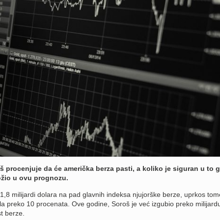
š procenjuje da će američka berza pasti, a koliko je siguran u to 
ložio u ovu prognozu.
1,8 milijardi dolara na pad glavnih indeksa njujorške berze, uprkos tom
la preko 10 procenata. Ove godine, Soroš je već izgubio preko milijard
t berze.