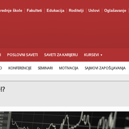
rednje škole
Fakulteti
Edukacija
Roditelji
Uslovi
Oglašavanje
I
POSLOVNI SAVETI
SAVETI ZA KARIJERU
KURSEVI
AO
KONFERENCIJE
SEMINARI
MOTIVACIJA
SAJMOVI ZAPOŠLJAVANJA
!?