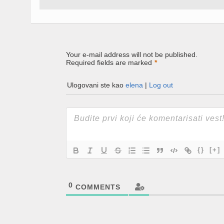
in
in
in
new
new
new
window)
window)
window)
Your e-mail address will not be published.
Required fields are marked
*
Ulogovani ste kao
elena
|
Log out
{}
[+]
0
COMMENTS