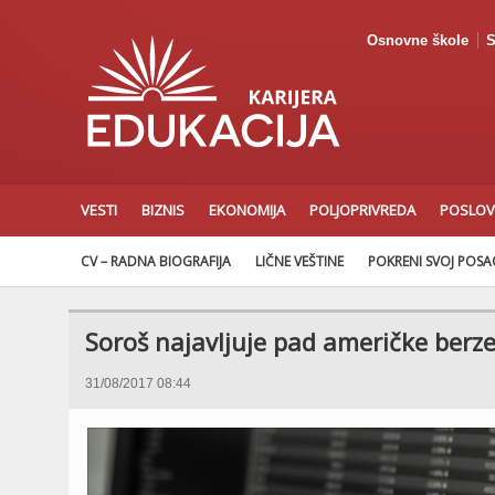
Osnovne škole
S
VESTI
BIZNIS
EKONOMIJA
POLJOPRIVREDA
POSLOV
CV – RADNA BIOGRAFIJA
LIČNE VEŠTINE
POKRENI SVOJ POS
Soroš najavljuje pad američke berze
31/08/2017 08:44