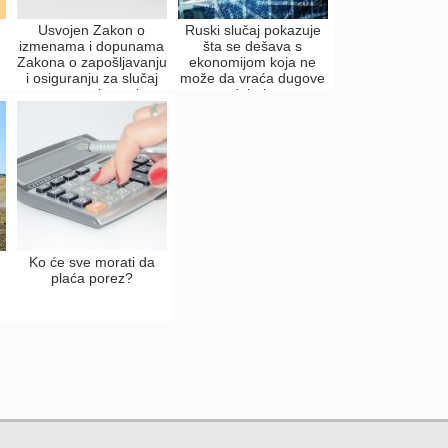
Usvojen Zakon o
Ruski slučaj pokazuje
izmenama i dopunama
šta se dešava s
Zakona o zapošljavanju
ekonomijom koja ne
i osiguranju za slučaj
može da vraća dugove
nezaposlenosti
u dolarima
Ko će sve morati da
plaća porez?