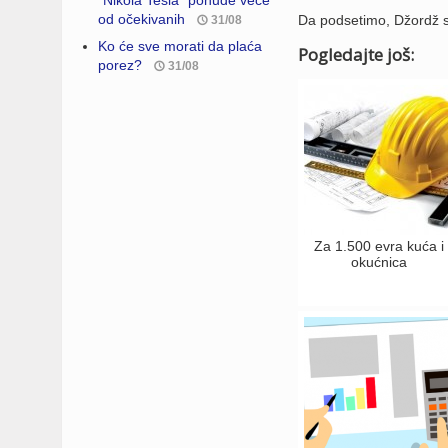
“Nikola Tesla” ponude veće
od očekivanih
Da podsetimo, Džordž se
31/08
Ko će sve morati da plaća
Pogledajte još:
porez?
31/08
Za 1.500 evra kuća i
okućnica