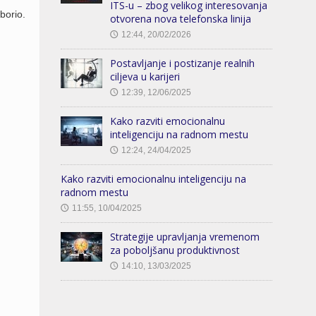
ITS-u – zbog velikog interesovanja
borio.
otvorena nova telefonska linija
12:44, 20/02/2026
🕔
Postavljanje i postizanje realnih
ciljeva u karijeri
12:39, 12/06/2025
🕔
Kako razviti emocionalnu
inteligenciju na radnom mestu
12:24, 24/04/2025
🕔
Kako razviti emocionalnu inteligenciju na
radnom mestu
11:55, 10/04/2025
🕔
Strategije upravljanja vremenom
za poboljšanu produktivnost
14:10, 13/03/2025
🕔