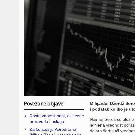
Povezane objave
Milijarder Džordž Soro
i podatak koliko je u
Raste zaposlenost, ali i cene
Naime, Soroš se uložio 
proizvoda i usluga
je njena vrednost poras
Za koncesiju Aerodroma
dolara šortujući vrednos