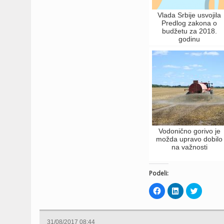
Vlada Srbije usvojila
Predlog zakona o
budžetu za 2018.
godinu
Vodonično gorivo je
možda upravo dobilo
na važnosti
Podeli:
Click
Click
Click
to
to
to
share
share
share
on
on
on
Facebook
LinkedIn
Twitter
(Opens
(Opens
(Opens
31/08/2017 08:44