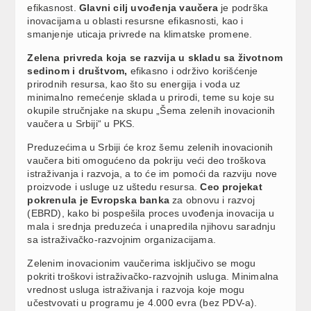
efikasnost.
Glavni cilj uvođenja vaučera
je podrška
inovacijama u oblasti resursne efikasnosti, kao i
smanjenje uticaja privrede na klimatske promene.
Zelena privreda koja se razvija u skladu sa životnom
sedinom i društvom,
efikasno i održivo korišćenje
prirodnih resursa, kao što su energija i voda uz
minimalno remećenje sklada u prirodi, teme su koje su
okupile stručnjake na skupu „Šema zelenih inovacionih
vaučera u Srbiji“ u PKS.
Preduzećima u Srbiji će kroz šemu zelenih inovacionih
vaučera biti omogućeno da pokriju veći deo troškova
istraživanja i razvoja, a to će im pomoći da razviju nove
proizvode i usluge uz uštedu resursa.
Ceo projekat
pokrenula je Evropska banka
za obnovu i razvoj
(EBRD), kako bi pospešila proces uvođenja inovacija u
mala i srednja preduzeća i unapredila njihovu saradnju
sa istraživačko-razvojnim organizacijama.
Zelenim inovacionim vaučerima isključivo se mogu
pokriti troškovi istraživačko-razvojnih usluga. Minimalna
vrednost usluga istraživanja i razvoja koje mogu
učestvovati u programu je 4.000 evra (bez PDV-a).