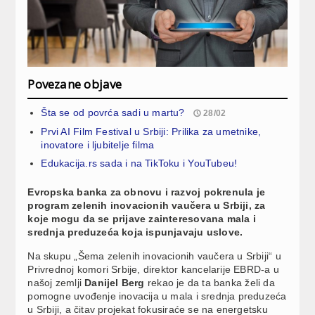
Povezane objave
Šta se od povrća sadi u martu?
28/02
Prvi AI Film Festival u Srbiji: Prilika za umetnike,
inovatore i ljubitelje filma
Edukacija.rs sada i na TikToku i YouTubeu!
Evropska banka za obnovu i razvoj pokrenula je
program zelenih inovacionih vaučera u Srbiji, za
koje mogu da se prijave zainteresovana mala i
srednja preduzeća koja ispunjavaju uslove.
Na skupu „Šema zelenih inovacionih vaučera u Srbiji“ u
Privrednoj komori Srbije, direktor kancelarije EBRD-a u
našoj zemlji
Danijel Berg
rekao je da ta banka želi da
pomogne uvođenje inovacija u mala i srednja preduzeća
u Srbiji, a čitav projekat fokusiraće se na energetsku