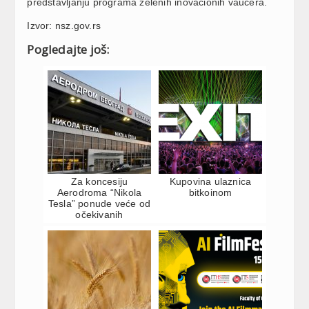
predstavljanju programa zelenih inovacionih vaučera.
Izvor: nsz.gov.rs
Pogledajte još:
Za koncesiju
Kupovina ulaznica
Aerodroma “Nikola
bitkoinom
Tesla” ponude veće od
očekivanih