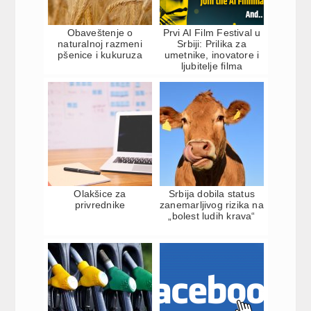
Obaveštenje o
Prvi AI Film Festival u
naturalnoj razmeni
Srbiji: Prilika za
pšenice i kukuruza
umetnike, inovatore i
ljubitelje filma
Olakšice za
Srbija dobila status
privrednike
zanemarljivog rizika na
„bolest ludih krava“