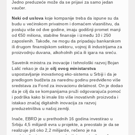
Jedno preduzeće može da se prijavi za samo jedan
vaučer.
Neki od uslova
koje kompanije treba da ispune su da
budu u većinskom privatnom i domaćem vlasništvu, da
posluju više od dve godine, imaju godišnji promet manji
od €50 miliona, stabilne finansije i između 10 i 250
zaposlenih. Takođe, ne mogu da pripadaju bankarskom
ili drugom finansijskom sektoru, vojnoj ili industrijama za
proizvodnju duvana, alkoholnih pića ili igara na sreću.
Savetnik ministra za inovacije i tehnološki razvoj Bojan
Lalić rekao je da je
cilj ovog ministarstva
uspostavljanje inovativnog eko-sistema u Srbiji i da je
predlogom budžeta za narednu godinu predviđeno više
sredstava za Fond za inovacionu delatnost. On je dodao
da je cilj da se kompanijama pruži odgovarajuća pomoć
i podrška kako bi imale što više inovativnih proizvoda i
istakao značaj digitalnih inovacija za razvoj
preduzetništva u našoj zemlji.
Inače, EBRD je u prethodnih 16 godina investirao u
Srbiju 4,5 milijardi evra u projekte, a preostalo je da se
realizuje još oko 2,2 milijarde, rečeno je na