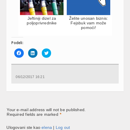
Jeftiniji dizel za
Želite unosan biznis:
poljoprivrednike
Fejsbuk vam može
pomoći!
Podeli:
Click
Click
Click
to
to
to
share
share
share
on
on
on
Facebook
LinkedIn
Twitter
(Opens
(Opens
(Opens
in
in
in
new
new
new
06/12/2017 16:21
window)
window)
window)
Your e-mail address will not be published.
Required fields are marked
*
Ulogovani ste kao
elena
|
Log out