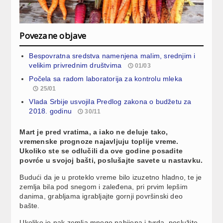
Povezane objave
Bespovratna sredstva namenjena malim, srednjim i
velikim privrednim društvima
01/03
Počela sa radom laboratorija za kontrolu mleka
25/01
Vlada Srbije usvojila Predlog zakona o budžetu za
2018. godinu
30/11
Mart je pred vratima, a iako ne deluje tako,
vremenske prognoze najavljuju toplije vreme.
Ukoliko ste se odlučili da ove godine posadite
povrće u svojoj bašti, poslušajte savete u nastavku.
Budući da je u proteklo vreme bilo izuzetno hladno, te je
zemlja bila pod snegom i zaleđena, pri prvim lepšim
danima, grabljama igrabljajte gornji površinski deo
bašte.
Ukoliko je pak zemlja mnogo nabijena i tvrda, poslužite