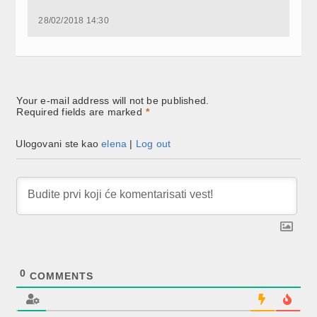
(Opens
(Opens
(Opens
in
in
in
new
new
new
28/02/2018 14:30
window)
window)
window)
Your e-mail address will not be published.
Required fields are marked
*
Ulogovani ste kao
elena
|
Log out
0
COMMENTS