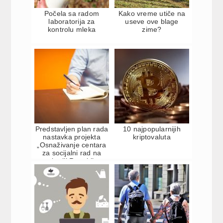
Počela sa radom
Kako vreme utiče na
laboratorija za
useve ove blage
kontrolu mleka
zime?
Predstavljen plan rada
10 najpopularnijih
nastavka projekta
kriptovaluta
„Osnaživanje centara
za socijalni rad na
teritoriji Republi...