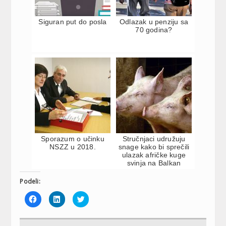
Siguran put do posla
Odlazak u penziju sa
70 godina?
Sporazum o učinku
Stručnjaci udružuju
NSZZ u 2018.
snage kako bi sprečili
ulazak afričke kuge
svinja na Balkan
Podeli:
Click
Click
Click
to
to
to
share
share
share
on
on
on
Facebook
LinkedIn
Twitter