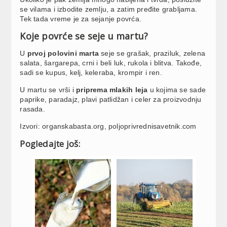
se vilama i izbodite zemlju, a zatim pređite grabljama.
Tek tada vreme je za sejanje povrća.
Koje povrće se seje u martu?
U
prvoj polovini marta
seje se grašak, praziluk, zelena
salata, šargarepa, crni i beli luk, rukola i blitva. Takođe,
sadi se kupus, kelj, keleraba, krompir i ren.
U martu se vrši i
priprema mlakih leja
u kojima se sade
paprike, paradajz, plavi patlidžan i celer za proizvodnju
rasada.
Izvori: organskabasta.org, poljoprivrednisavetnik.com
Pogledajte još: