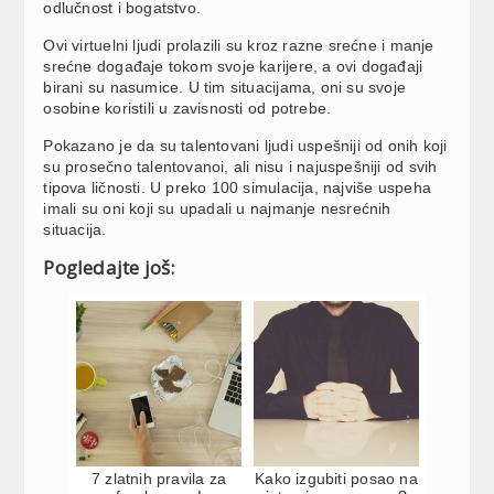
odlučnost i bogatstvo.
Ovi virtuelni ljudi prolazili su kroz razne srećne i manje
srećne događaje tokom svoje karijere, a ovi događaji
birani su nasumice. U tim situacijama, oni su svoje
osobine koristili u zavisnosti od potrebe.
Pokazano je da su talentovani ljudi uspešniji od onih koji
su prosečno talentovanoi, ali nisu i najuspešniji od svih
tipova ličnosti. U preko 100 simulacija, najviše uspeha
imali su oni koji su upadali u najmanje nesrećnih
situacija.
Pogledajte još:
7 zlatnih pravila za
Kako izgubiti posao na