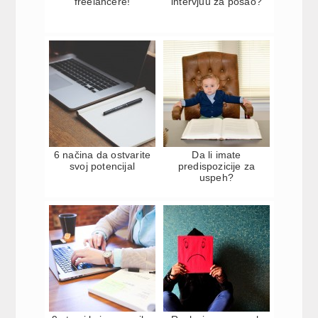
freelancere!
intervjuu za posao?
6 načina da ostvarite
Da li imate
svoj potencijal
predispozicije za
uspeh?