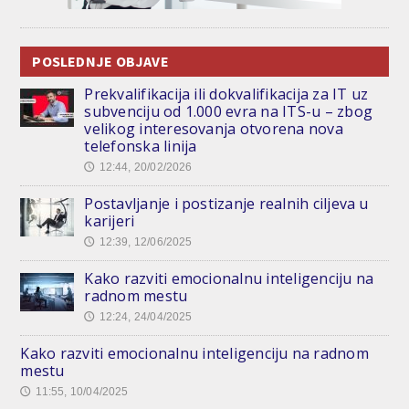
POSLEDNJE OBJAVE
Prekvalifikacija ili dokvalifikacija za IT uz
subvenciju od 1.000 evra na ITS-u – zbog
velikog interesovanja otvorena nova
telefonska linija
12:44, 20/02/2026
🕔
Postavljanje i postizanje realnih ciljeva u
karijeri
12:39, 12/06/2025
🕔
Kako razviti emocionalnu inteligenciju na
radnom mestu
12:24, 24/04/2025
🕔
Kako razviti emocionalnu inteligenciju na radnom
mestu
11:55, 10/04/2025
🕔