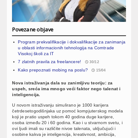
Povezane objave
Program prekvalifikacije i dokvalifikacije za zanimanja
u oblasti informacionih tehnologija na Comtrade
Visokoj školi za IT
7 zlatnih pravila za freelancere!
30/12
Kako prepoznati mobing na poslu?
15/04
Nova istraživanja dala su zanimljivu teoriju: za
uspeh, sreća ima mnogo veći faktor nego talenat i
inteligencija.
U novom istraživanju simulirano je 1000 karijera
četrdesetogodišnjaka uz pomoć kompjuterskog modela
koji je pratio uspeh tokom 40 godina duge karijere,
osoba između 20 i 60 godina. Kao i u stvarnom svetu, i
ovi ljudi imali su različite nivoe talenata, uključujući i
osobine kakva je inteligencija, kreativnost, ambicija,