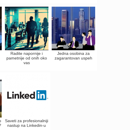
Radite napornije i
Jedna osobina za
pametnije od onih oko
zagarantovan uspeh
vas
o
Saveti za profesionalniji
?
nastup na Linkedin-u