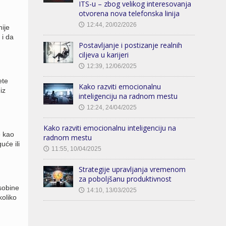
ITS-u – zbog velikog interesovanja
otvorena nova telefonska linija
12:44, 20/02/2026
🕔
ije
i da
Postavljanje i postizanje realnih
ciljeva u karijeri
12:39, 12/06/2025
🕔
ete
Kako razviti emocionalnu
iz
inteligenciju na radnom mestu
12:24, 24/04/2025
🕔
Kako razviti emocionalnu inteligenciju na
e kao
radnom mestu
uće ili
11:55, 10/04/2025
🕔
Strategije upravljanja vremenom
za poboljšanu produktivnost
osobine
14:10, 13/03/2025
🕔
koliko