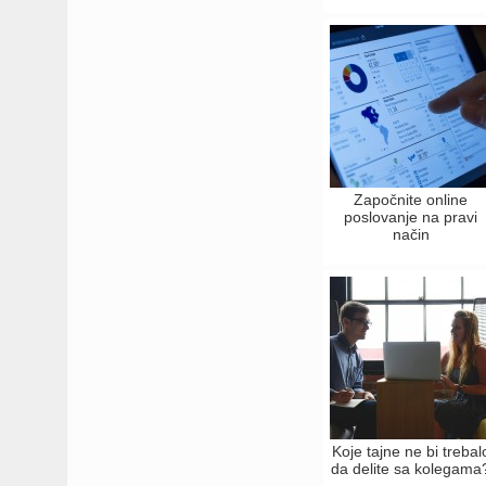
Započnite online
poslovanje na pravi
način
Koje tajne ne bi trebal
da delite sa kolegama