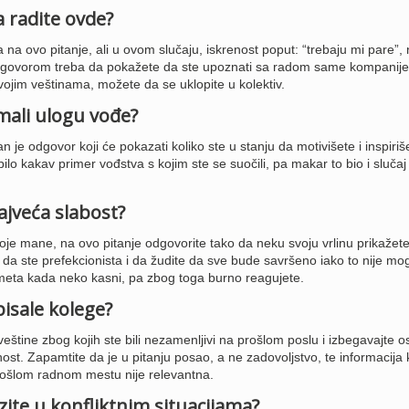
a radite ovde?
a ovo pitanje, ali u ovom slučaju, iskrenost poput: “trebaju mi pare”, n
dgovorom treba da pokažete da ste upoznati sa radom same kompanije 
vojim veštinama, možete da se uklopite u kolektiv.
 imali ulogu vođe?
 je odgovor koji će pokazati koliko ste u stanju da motivišete i inspiriš
bilo kakav primer vođstva s kojim ste se suočili, pa makar to bio i slučaj 
najveća slabost?
e mane, na ovo pitanje odgovorite tako da neku svoju vrlinu prikažet
da ste prefekcionista i da žudite da sve bude savršeno iako to nije mog
meta kada neko kasni, pa zbog toga burno reagujete.
pisale kolege?
eštine zbog kojih ste bili nezamenljivi na prošlom poslu i izbegavajte 
nost. Zapamtite da je u pitanju posao, a ne zadovoljstvo, te informacija 
 prošlom radnom mestu nije relevantna.
zite u konfliktnim situacijama?