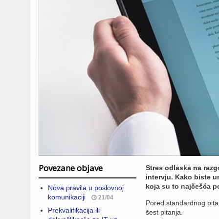
Povezane objave
Stres odlaska na razgov
intervju. Kako biste u
koja su to najčešća po
Nova pravila u poslovnoj
komunikaciji
21/04
Pored standardnog pit
Prekvalifikacija ili
šest pitanja.