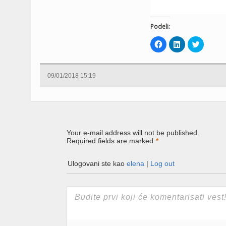
Podeli:
Click
Click
Click
to
to
to
share
share
share
on
on
on
Facebook
LinkedIn
Twitter
(Opens
(Opens
(Opens
09/01/2018 15:19
in
in
in
new
new
new
window)
window)
window)
Your e-mail address will not be published.
Required fields are marked
*
Ulogovani ste kao
elena
|
Log out