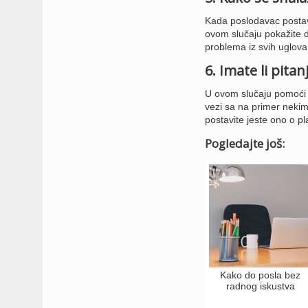
Kada poslodavac postavi
ovom slučaju pokažite d
problema iz svih uglova
6. Imate li pita
U ovom slučaju pomoći ć
vezi sa na primer nekim
postavite jeste ono o pl
Pogledajte još:
Kako do posla bez
radnog iskustva