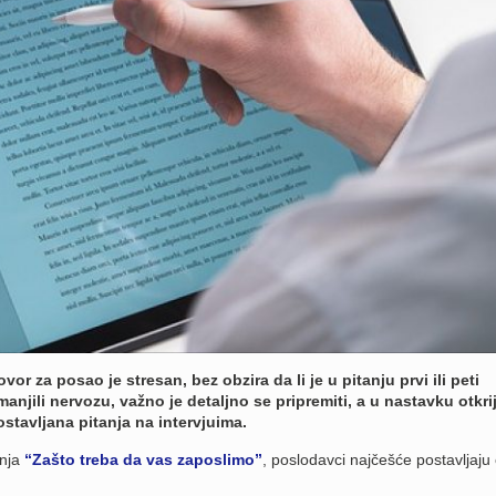
or za posao je stresan, bez obzira da li je u pitanju prvi ili peti
manjili nervozu, važno je detaljno se pripremiti, a u nastavku otkri
stavljana pitanja na intervjuima.
anja
“Zašto treba da vas zaposlimo”
, poslodavci najčešće postavljaju 