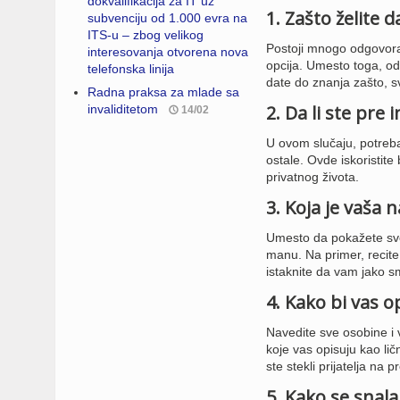
dokvalifikacija za IT uz
1. Zašto želite d
subvenciju od 1.000 evra na
ITS-u – zbog velikog
Postoji mnogo odgovora n
interesovanja otvorena nova
opcija. Umesto toga, o
telefonska linija
date do znanja zašto, s
Radna praksa za mlade sa
2. Da li ste pre
invaliditetom
14/02
U ovom slučaju, potreban
ostale. Ovde iskoristite 
privatnog života.
3. Koja je vaša 
Umesto da pokažete svoj
manu. Na primer, recite 
istaknite da vam jako s
4. Kako bi vas o
Navedite sve osobine i v
koje vas opisuju kao lič
ste stekli prijatelja na
5. Kako se snala