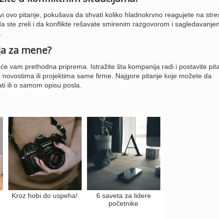
 ovo pitanje, pokušava da shvati koliko hladnokrvno reagujete na stre
a ste zreli i da konflikte rešavate smirenim razgovorom i sagledavanje
.
nja za mene?
e vam prethodna priprema. Istražite šta kompanija radi i postavite pit
 novostima ili projektima same firme. Najgore pitanje koje možete da
ati ili o samom opisu posla.
Kroz hobi do uspeha!
6 saveta za lidere
početnike