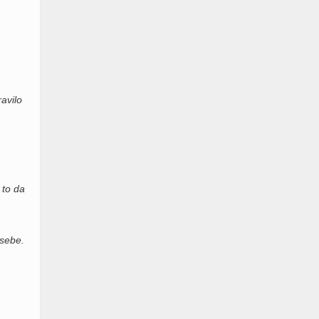
avilo
 to da
 sebe.