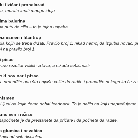
 fizičar i pronalazač
eju, morate imati mnogo ideja.
ima balerina
na putu do cilja – to je tajna uspeha.
iznismen i filantrop
la kojih se treba držati. Pravilo broj 1: nikad nemoj da izgubiš novac, pr
i na pravilo broj 1.
i pisac
čno rezultat velikih žrtava, a nikada sebičnosti.
nski novinar i pisac
ru: pronađite ono što najviše volite da radite i pronađite nekoga ko će za
znismen
ljudi od kojih ćemo dobiti feedback. To je način na koji unapređujemo
znismen i režiser
 započnete je da prestanete da pričate i da počnete da radite.
a glumica i pevačica
nija od svih disciplina.