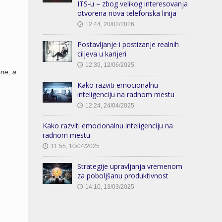
ITS-u – zbog velikog interesovanja
otvorena nova telefonska linija
12:44, 20/02/2026
🕔
Postavljanje i postizanje realnih
ciljeva u karijeri
12:39, 12/06/2025
🕔
one, a
Kako razviti emocionalnu
inteligenciju na radnom mestu
12:24, 24/04/2025
🕔
Kako razviti emocionalnu inteligenciju na
radnom mestu
11:55, 10/04/2025
🕔
Strategije upravljanja vremenom
za poboljšanu produktivnost
14:10, 13/03/2025
🕔