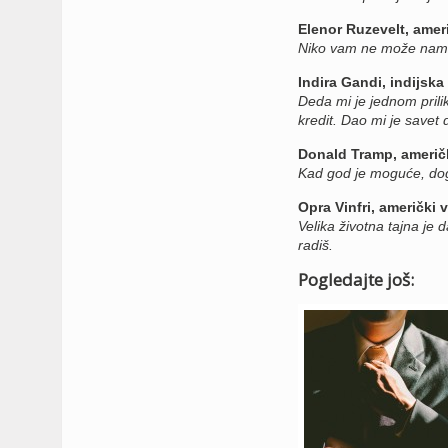
Elenor Ruzevelt, ameri
Niko vam ne može nametn
Indira Gandi, indijska 
Deda mi je jednom prilik
kredit. Dao mi je savet
Donald Tramp, američ
Kad god je moguće, dog
Opra Vinfri, američki v
Velika životna tajna je d
radiš.
Pogledajte još: