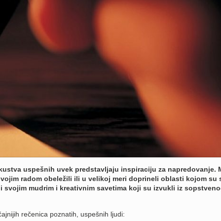
 iskustva uspešnih uvek predstavljaju inspiraciju za napredovanje.
svojim radom obeležili ili u velikoj meri doprineli oblasti kojom su 
ag i svojim mudrim i kreativnim savetima koji su izvukli iz sopstven
jnijih rečenica poznatih, uspešnih ljudi: