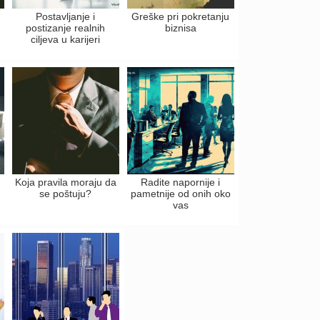
Postavljanje i
Greške pri pokretanju
postizanje realnih
biznisa
ciljeva u karijeri
Koja pravila moraju da
Radite napornije i
se poštuju?
pametnije od onih oko
vas