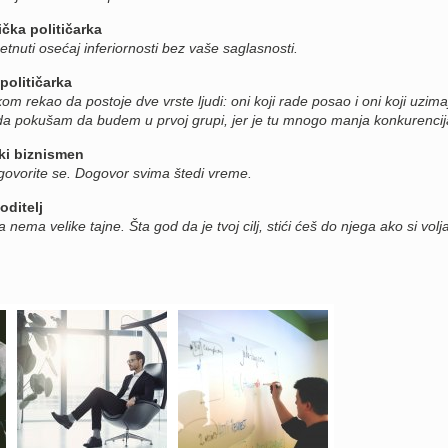
čka političarka
uti osećaj inferiornosti bez vaše saglasnosti.
političarka
om rekao da postoje dve vrste ljudi: oni koji rade posao i oni koji uzima
 da pokušam da budem u prvoj grupi, jer je tu mnogo manja konkurencij
ki biznismen
ovorite se. Dogovor svima štedi vreme.
oditelj
a nema velike tajne. Šta god da je tvoj cilj, stići ćeš do njega ako si volj