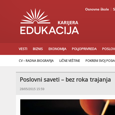
Osnovne škole
S
VESTI
BIZNIS
EKONOMIJA
POLJOPRIVREDA
POSLOV
CV – RADNA BIOGRAFIJA
LIČNE VEŠTINE
POKRENI SVOJ POS
Poslovni saveti – bez roka trajanja
28/05/2015 15:59