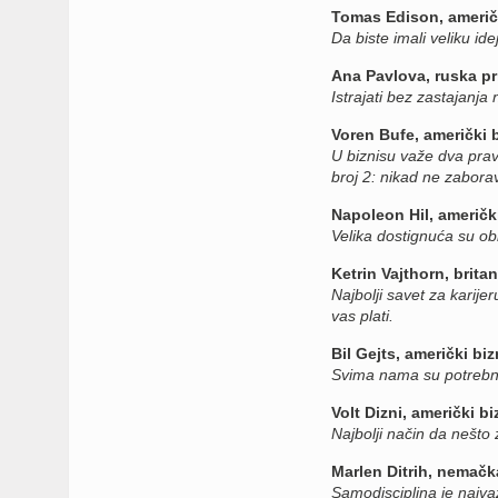
Tomas Edison, američki
Da biste imali veliku id
Ana Pavlova, ruska pr
Istrajati bez zastajanja 
Voren Bufe, američki b
U biznisu važe dva pravi
broj 2: nikad ne zaborav
Napoleon Hil, američk
Velika dostignuća su obi
Ketrin Vajthorn, brita
Najbolji savet za karije
vas plati.
Bil Gejts, američki bi
Svima nama su potrebni 
Volt Dizni, američki bi
Najbolji način da nešto
Marlen Ditrih, nemačk
Samodisciplina je najvaž