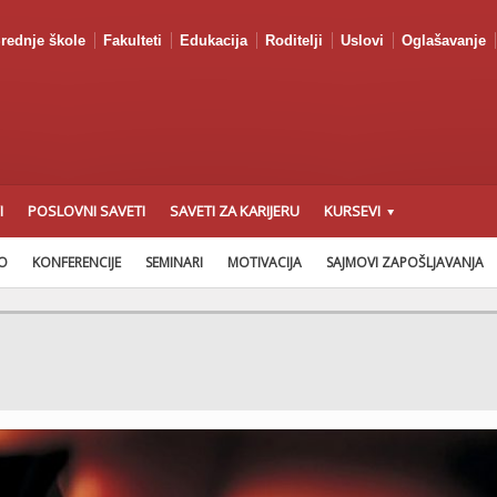
rednje škole
Fakulteti
Edukacija
Roditelji
Uslovi
Oglašavanje
I
POSLOVNI SAVETI
SAVETI ZA KARIJERU
KURSEVI
AO
KONFERENCIJE
SEMINARI
MOTIVACIJA
SAJMOVI ZAPOŠLJAVANJA