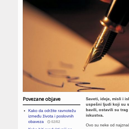
Povezane objave
Saveti, ideje, misli i
uspešni ljudi koji su 
bavili, ostavili su tr
Kako da održite ravnotežu
iskustva.
između života i poslovnih
obaveza
02/02
Ovo su neke od najznača