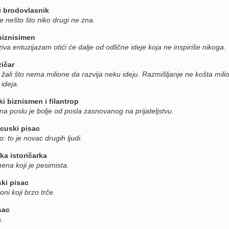
i brodovlasnik
e nešto što niko drugi ne zna.
 biznisimen
iva entuzijazam otići će dalje od odlične ideje koja ne inspiriše nikoga.
zičar
žali što nema milione da razvija neku ideju. Razmišljanje ne košta mili
ideja.
i biznismen i filantrop
na poslu je bolje od posla zasnovanog na prijateljstvu.
cuski pisac
o: to je novac drugih ljudi.
ka istoričarka
mena koji je pesimista.
ski pisac
ni koji brzo trče.
sac
.