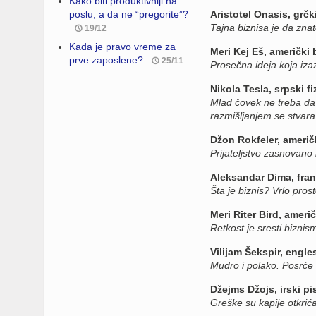
Kako biti produktivniji na
poslu, a da ne “pregorite”?
Aristotel Onasis, grčk
Tajna biznisa je da znat
19/12
Kada je pravo vreme za
Meri Kej Eš, američki
prve zaposlene?
25/11
Prosečna ideja koja izaz
Nikola Tesla, srpski fi
Mlad čovek ne treba da 
razmišljanjem se stvara 
Džon Rokfeler, američk
Prijateljstvo zasnovano 
Aleksandar Dima, fran
Šta je biznis? Vrlo prost
Meri Riter Bird, američ
Retkost je sresti biznis
Vilijam Šekspir, engle
Mudro i polako. Posrće o
Džejms Džojs, irski pi
Greške su kapije otkrića