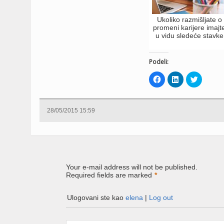
Ukoliko razmišljate o
promeni karijere imajt
u vidu sledeće stavke
Podeli:
Click
Click
Click
to
to
to
share
share
share
on
on
on
Facebook
LinkedIn
Twitter
(Opens
(Opens
(Opens
28/05/2015 15:59
in
in
in
new
new
new
window)
window)
window)
Your e-mail address will not be published.
Required fields are marked
*
Ulogovani ste kao
elena
|
Log out