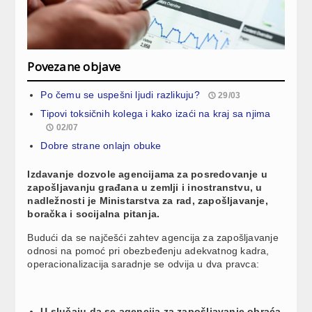
Povezane objave
Po čemu se uspešni ljudi razlikuju?
29/03
Tipovi toksičnih kolega i kako izaći na kraj sa njima
02/07
Dobre strane onlajn obuke
Izdavanje dozvole agencijama za posredovanje u
zapošljavanju građana u zemlji i inostranstvu, u
nadležnosti je Ministarstva za rad, zapošljavanje,
boračka i socijalna pitanja.
Budući da se najčešći zahtev agencija za zapošljavanje
odnosi na pomoć pri obezbeđenju adekvatnog kadra,
operacionalizacija saradnje se odvija u dva pravca:
U slučaju da se agencija za zapošljavanje obraća