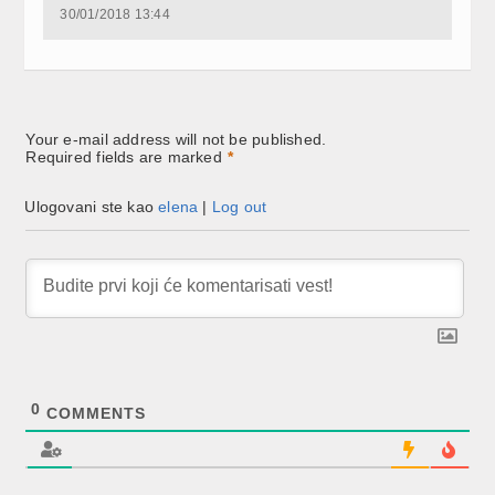
new
new
new
30/01/2018 13:44
window)
window)
window)
Your e-mail address will not be published.
Required fields are marked
*
Ulogovani ste kao
elena
|
Log out
0
COMMENTS