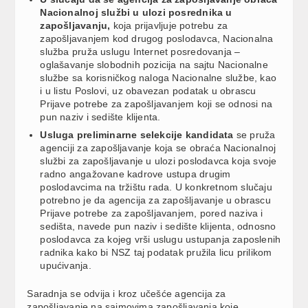
Nacionalnoj službi u ulozi posrednika u
zapošljavanju,
koja prijavljuje potrebu za
zapošljavanjem kod drugog poslodavca, Nacionalna
služba pruža uslugu Internet posredovanja –
oglašavanje slobodnih pozicija na sajtu Nacionalne
službe sa korisničkog naloga Nacionalne službe, kao
i u listu Poslovi, uz obavezan podatak u obrascu
Prijave potrebe za zapošljavanjem koji se odnosi na
pun naziv i sedište klijenta.
Usluga preliminarne selekcije kandidata
se pruža
agenciji za zapošljavanje koja se obraća Nacionalnoj
službi za zapošljavanje u ulozi poslodavca koja svoje
radno angažovane kadrove ustupa drugim
poslodavcima na tržištu rada. U konkretnom slučaju
potrebno je da agencija za zapošljavanje u obrascu
Prijave potrebe za zapošljavanjem, pored naziva i
sedišta, navede pun naziv i sedište klijenta, odnosno
poslodavca za kojeg vrši uslugu ustupanja zaposlenih
radnika kako bi NSZ taj podatak pružila licu prilikom
upućivanja.
Saradnja se odvija i kroz učešće agencija za
zapošljavanje na sajmovima zapošljavanja koje