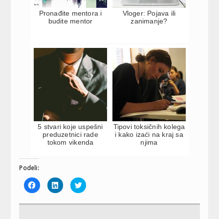
Pronađite mentora i
Vloger: Pojava ili
budite mentor
zanimanje?
5 stvari koje uspešni
Tipovi toksičnih kolega
preduzetnici rade
i kako izaći na kraj sa
tokom vikenda
njima
Podeli:
Click
Click
Click
to
to
to
share
share
share
on
on
on
Facebook
LinkedIn
Twitter
(Opens
(Opens
(Opens
in
in
in