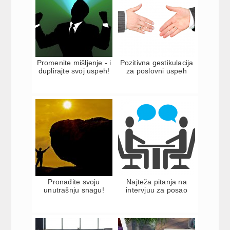
Promenite mišljenje - i
Pozitivna gestikulacija
duplirajte svoj uspeh!
za poslovni uspeh
Pronađite svoju
Najteža pitanja na
unutrašnju snagu!
intervjuu za posao