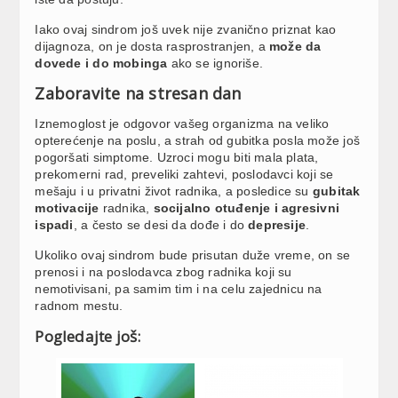
Iako ovaj sindrom još uvek nije zvanično priznat kao
dijagnoza, on je dosta rasprostranjen, a
može da
dovede i do mobinga
ako se ignoriše.
Zaboravite na stresan dan
Iznemoglost je odgovor vašeg organizma na veliko
opterećenje na poslu, a strah od gubitka posla može još
pogoršati simptome. Uzroci mogu biti mala plata,
prekomerni rad, preveliki zahtevi, poslodavci koji se
mešaju i u privatni život radnika, a posledice su
gubitak
motivacije
radnika,
socijalno otuđenje i agresivni
ispadi
, a često se desi da dođe i do
depresije
.
Ukoliko ovaj sindrom bude prisutan duže vreme, on se
prenosi i na poslodavca zbog radnika koji su
nemotivisani, pa samim tim i na celu zajednicu na
radnom mestu.
Pogledajte još: