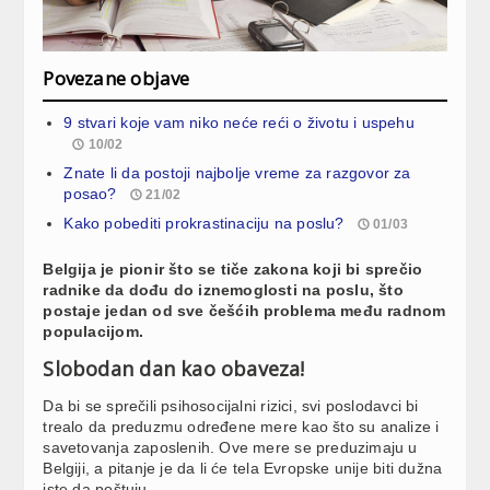
Povezane objave
9 stvari koje vam niko neće reći o životu i uspehu
10/02
Znate li da postoji najbolje vreme za razgovor za
posao?
21/02
Kako pobediti prokrastinaciju na poslu?
01/03
Belgija je pionir što se tiče zakona koji bi sprečio
radnike da dođu do iznemoglosti na poslu, što
postaje jedan od sve češćih problema među radnom
populacijom.
Slobodan dan kao obaveza!
Da bi se sprečili psihosocijalni rizici, svi poslodavci bi
trealo da preduzmu određene mere kao što su analize i
savetovanja zaposlenih. Ove mere se preduzimaju u
Belgiji, a pitanje je da li će tela Evropske unije biti dužna
iste da poštuju.